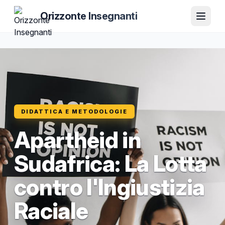
Orizzonte Insegnanti
DIDATTICA E METODOLOGIE
Apartheid in
Sudafrica: La Lotta
contro l'Ingiustizia
Raciale