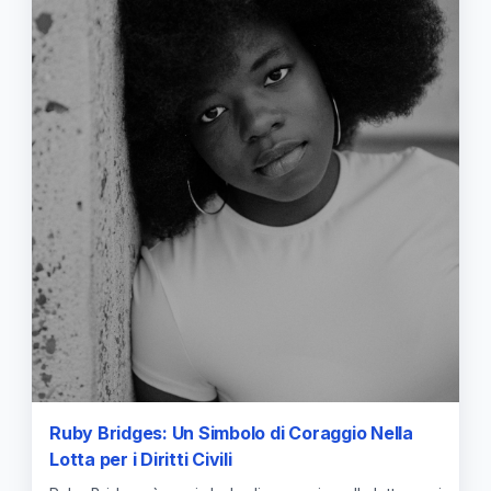
Ruby Bridges: Un Simbolo di Coraggio Nella
Lotta per i Diritti Civili