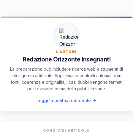
dibattiti contemporanei.
La Carthago Eneide emerge come un'opera che non solo
narra un'epica avventura, ma esplora anche le intersezioni tra
culture, valori e destinazioni, rendendola fondamentale nel
panorama della letteratura epica mondiale.
L'AUTORE
Redazione Orizzonte Insegnanti
La preparazione può includere ricerca web e strumenti di
intelligenza artificiale. Applichiamo controlli automatici su
fonti, coerenza e originalità; i casi dubbi vengono fermati
per revisione prima della pubblicazione.
Leggi la politica editoriale
CONDIVIDI ARTICOLO