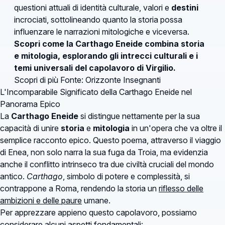
questioni attuali di identità culturale, valori e
destini
incrociati, sottolineando quanto la storia possa
influenzare le narrazioni mitologiche e viceversa.
Scopri come la Carthago Eneide combina storia
e mitologia, esplorando gli intrecci culturali e i
temi universali del capolavoro di Virgilio.
Scopri di più
Fonte: Orizzonte Insegnanti
L'Incomparabile Significato della Carthago Eneide nel
Panorama Epico
La
Carthago Eneide
si distingue nettamente per la sua
capacità di unire
storia
e
mitologia
in un'opera che va oltre il
semplice racconto epico. Questo poema, attraverso il viaggio
di Enea, non solo narra la sua fuga da Troia, ma evidenzia
anche il conflitto intrinseco tra due civiltà cruciali del mondo
antico.
Carthago
, simbolo di potere e complessità, si
contrappone a Roma, rendendo la storia un
riflesso delle
ambizioni e delle paure
umane.
Per apprezzare appieno questo capolavoro, possiamo
considerare alcuni aspetti fondamentali: