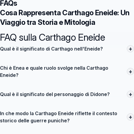
FAQs
Cosa Rappresenta Carthago Eneide: Un
Viaggio tra Storia e Mitologia
FAQ sulla Carthago Eneide
+
Qual è il significato di Carthago nell'Eneide?
Carthago rappresenta una civiltà fiorente e al contempo
un’antagonista rispetto ai valori romani. Nella narrazione di
Chi è Enea e quale ruolo svolge nella Carthago
+
Virgilio, simboleggia il contrasto tra le aspirazioni di Enea e le
Eneide?
sfide poste dal dovere e dalla passione.
Enea è l’eroe troiano protagonista dell’Eneide. Simboleggia
resilienza e virtuoso comportamento, svolgendo un ruolo
+
Qual è il significato del personaggio di Didone?
cruciale nella fondazione di una nuova civiltà e affrontando il
Didone è la regina di Cartagine e rappresenta il conflitto tra
conflitto con Carthago e Didone.
amore e dovere. La sua storia con Enea mette in evidenza i
In che modo la Carthago Eneide riflette il contesto
+
sacrifici emotivi e le sfide degli eroi, rendendo la sua figura
storico delle guerre puniche?
centrale nel racconto.
L'Eneide riflette le tensioni tra Roma e Cartagine, evidenziando