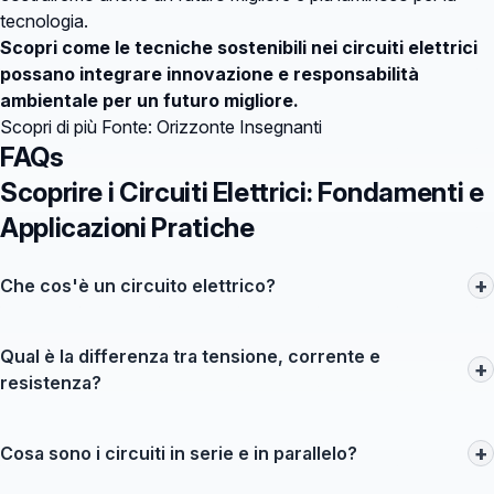
tecnologia.
Scopri come le tecniche sostenibili nei circuiti elettrici
possano integrare innovazione e responsabilità
ambientale per un futuro migliore.
Scopri di più
Fonte: Orizzonte Insegnanti
FAQs
Scoprire i Circuiti Elettrici: Fondamenti e
Applicazioni Pratiche
+
Che cos'è un circuito elettrico?
Un circuito elettrico è un percorso chiuso in cui scorre la
corrente elettrica, composto da vari componenti come
Qual è la differenza tra tensione, corrente e
+
batterie, resistori, interruttori e condensatori.
resistenza?
La tensione è la forza che spinge gli elettroni nel circuito, la
corrente è il flusso di elettroni misurato in ampere e la
+
Cosa sono i circuiti in serie e in parallelo?
resistenza è l'ostacolo al flusso di corrente che provoca
Nei circuiti in serie, i componenti sono collegati uno dopo