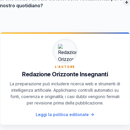
+
rifiuti e promuovendo la sostenibilità nel settore elettronico.
nostro quotidiano?
I circuiti elettrici sono alla base di tantissimi dispositivi
tecnologici, da quelli di uso comune come smartphone e
computer fino a sistemi più complessi come quelli utilizzati
nell'Internet of Things (IoT).
L'AUTORE
Redazione Orizzonte Insegnanti
La preparazione può includere ricerca web e strumenti di
intelligenza artificiale. Applichiamo controlli automatici su
fonti, coerenza e originalità; i casi dubbi vengono fermati
per revisione prima della pubblicazione.
Leggi la politica editoriale