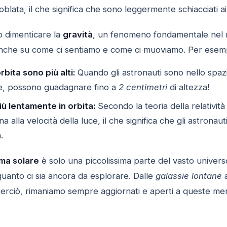
lata, il che significa che sono leggermente schiacciati ai 
o dimenticare la
gravità
, un fenomeno fondamentale nel no
 anche su come ci sentiamo e come ci muoviamo. Per esem
rbita sono più alti:
Quando gli astronauti sono nello spazio,
, possono guadagnare fino a
2 centimetri
di altezza!
iù lentamente in orbita:
Secondo la teoria della relatività
na alla velocità della luce, il che significa che gli astrona
.
ma solare
è solo una piccolissima parte del vasto univer
 quanto ci sia ancora da esplorare. Dalle
galassie lontane
erciò, rimaniamo sempre aggiornati e aperti a queste mera