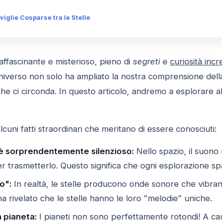
viglie Cosparse tra le Stelle
ffascinante e misterioso, pieno di
segreti
e
curiosità incre
universo non solo ha ampliato la nostra comprensione del
che ci circonda. In questo articolo, andremo a esplorare 
alcuni fatti straordinari che meritano di essere conosciuti:
e è sorprendentemente silenzioso:
Nello spazio, il suono
r trasmetterlo. Questo significa che ogni esplorazione sp
o":
In realtà, le stelle producono onde sonore che vibran
 rivelato che le stelle hanno le loro "melodie" uniche.
n pianeta:
I pianeti non sono perfettamente rotondi! A caus