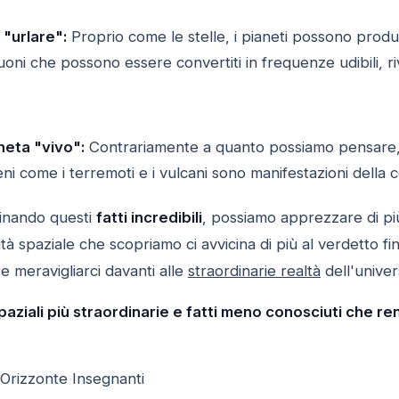
 "urlare":
Proprio come le stelle, i pianeti possono produ
oni che possono essere convertiti in frequenze udibili, r
neta "vivo":
Contrariamente a quanto possiamo pensare, 
i come i terremoti e i vulcani sono manifestazioni della co
minando questi
fatti incredibili
, possiamo apprezzare di più
ità spaziale che scopriamo ci avvicina di più al verdetto f
e meravigliarci davanti alle
straordinarie realtà
dell'univer
spaziali più straordinarie e fatti meno conosciuti che r
 Orizzonte Insegnanti