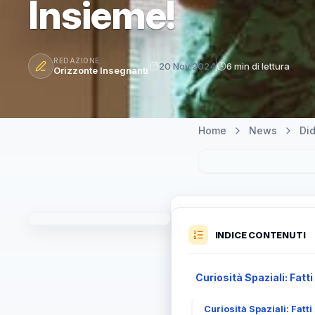
Insieme!
REDAZIONE
20 Nov 2024
6 min di lettura
Orizzonte Insegnanti
Home
News
Did
INDICE CONTENUTI
Curiosità Spaziali: Fatt
Curiosità Spaziali: Fatt