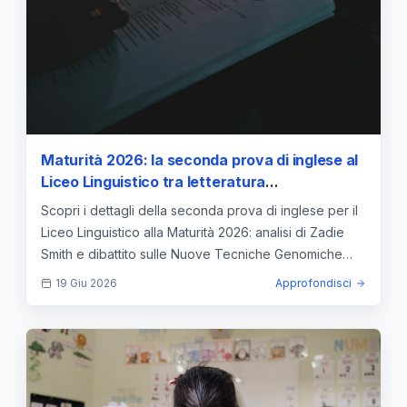
Maturità 2026: la seconda prova di inglese al
Liceo Linguistico tra letteratura
contemporanea e nuove tecniche genomiche
Scopri i dettagli della seconda prova di inglese per il
Liceo Linguistico alla Maturità 2026: analisi di Zadie
Smith e dibattito sulle Nuove Tecniche Genomiche
(NGT).
19 Giu 2026
Approfondisci