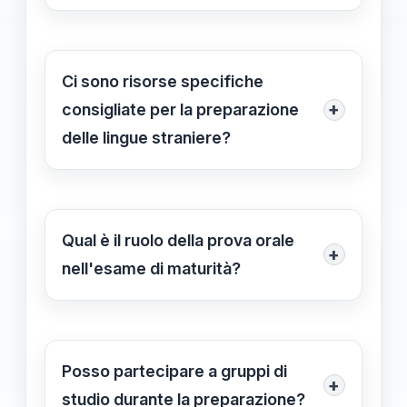
pronti.
Se non capisci un argomento, è utile
chiedere aiuto a un insegnante,
partecipare a gruppi di studio o
Ci sono risorse specifiche
utilizzare risorse online che offrono
+
consigliate per la preparazione
spiegazioni dettagliate e materiali di
delle lingue straniere?
supporto.
Sì, piattaforme online, app per
l'apprendimento linguistico, video e
podcast in lingua originale sono
Qual è il ruolo della prova orale
+
ottime risorse per migliorare le
nell'esame di maturità?
competenze linguistiche.
La prova orale è fondamentale per
valutare le capacità comunicative e la
comprensione linguistica dello
Posso partecipare a gruppi di
+
studente, fornendo un'opportunità
studio durante la preparazione?