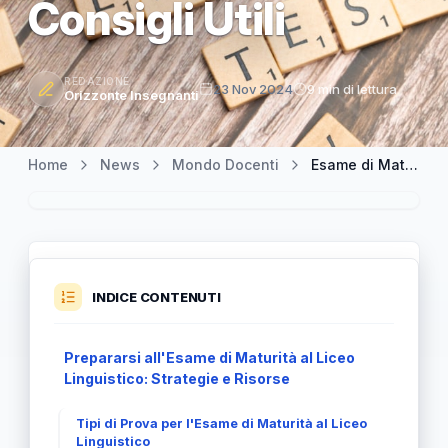
Consigli Utili
REDAZIONE
23 Nov 2024
9 min di lettura
Orizzonte Insegnanti
Home
News
Mondo Docenti
Esame di Maturità al Liceo Linguistico: Guida Completa e Consigli Utili
INDICE CONTENUTI
Prepararsi all'Esame di Maturità al Liceo
Linguistico: Strategie e Risorse
Tipi di Prova per l'Esame di Maturità al Liceo
Linguistico