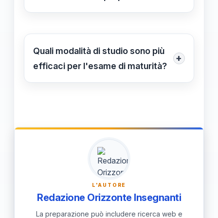
per approfondire i temi già studiati.
Certamente, partecipare a gruppi di
studio è un'ottima strategia; può
aiutare a chiarire dubbi, condividere
Quali modalità di studio sono più
+
risorse e motivarsi a vicenda.
efficaci per l'esame di maturità?
Le modalità più efficaci includono la
pianificazione di un piano di studio, la
pratica regolare, l'uso di risorse
multimediali e la simulazione degli
esami precedenti.
L'AUTORE
Redazione Orizzonte Insegnanti
La preparazione può includere ricerca web e