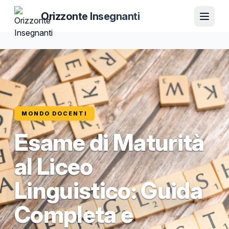
Orizzonte Insegnanti
MONDO DOCENTI
Esame di Maturità
al Liceo
Linguistico: Guida
Completa e