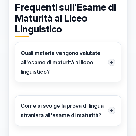
Frequenti sull'Esame di
Maturità al Liceo
Linguistico
Quali materie vengono valutate
+
all'esame di maturità al liceo
linguistico?
L'esame di maturità al liceo linguistico
valuta generalmente l'italiano, le
lingue straniere studiate, matematica,
Come si svolge la prova di lingua
+
storia, filosofia e una materia a scelta,
straniera all'esame di maturità?
insieme a prove pratiche e orali.
La prova di lingua straniera può