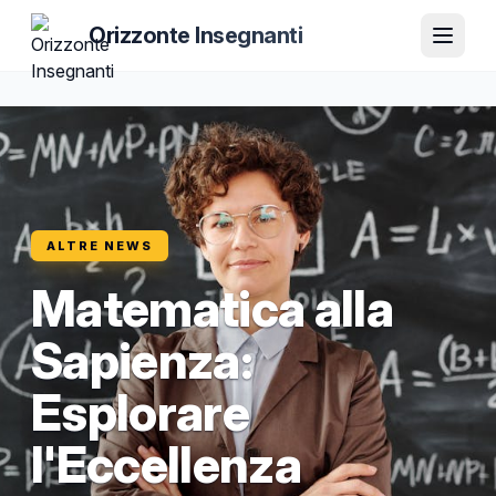
Orizzonte Insegnanti
ALTRE NEWS
Matematica alla
Sapienza:
Esplorare
l'Eccellenza