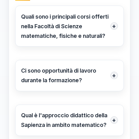
Quali sono i principali corsi offerti
+
nella Facoltà di Scienze
matematiche, fisiche e naturali?
La Facoltà offre un'ampia varietà di
corsi, tra cui calcolo, algebra,
statistica, teoria dei numeri e analisi
Ci sono opportunità di lavoro
+
matematica. Questo permette agli
durante la formazione?
studenti di esplorare diverse aree
Sì, la Sapienza collabora con varie
della matematica e sviluppare
aziende e istituzioni per offrire stage e
competenze versatili.
tirocini che consentono agli studenti
Qual è l'approccio didattico della
+
di applicare le loro conoscenze in
Sapienza in ambito matematico?
contesti reali e acquisire esperienza
L'approccio didattico è innovativo e