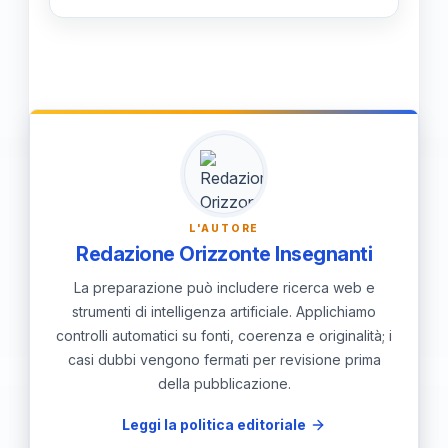
professionali.
Gli studenti sviluppano competenze
tecniche, capacità analitiche, problem
solving e un approccio rigoroso alla
valutazione di dati e situazioni,
applicabili in una varietà di settori.
L'AUTORE
Redazione Orizzonte Insegnanti
La preparazione può includere ricerca web e
strumenti di intelligenza artificiale. Applichiamo
controlli automatici su fonti, coerenza e originalità; i
casi dubbi vengono fermati per revisione prima
della pubblicazione.
Leggi la politica editoriale