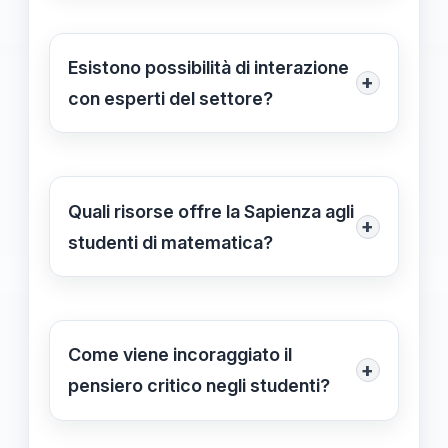
lavorativa.
pratico. Vengono utilizzati metodi
interattivi, laboratori esperienziali e
Esistono possibilità di interazione
+
progetti di ricerca che stimolano
con esperti del settore?
l'apprendimento attivo e il pensiero
Certamente. Gli studenti hanno
critico.
l'opportunità di collaborare con
professori di fama mondiale e
Quali risorse offre la Sapienza agli
+
partecipare a progetti di ricerca,
studenti di matematica?
accrescendo le loro competenze e
La Sapienza fornisce accesso a
networking professionale.
biblioteche ben fornite, laboratori
moderni e tecnologia didattica
Come viene incoraggiato il
+
avanzata, supportando
pensiero critico negli studenti?
un'apprendimento efficace e
Attraverso la partecipazione a
collaborativo.