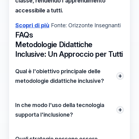
classe, rendendo l'apprendimento
accessibile a tutti.
Scopri di più
Fonte: Orizzonte Insegnanti
FAQs
Metodologie Didattiche
Inclusive: Un Approccio per Tutti
Qual è l'obiettivo principale delle
+
metodologie didattiche inclusive?
L'obiettivo principale delle metodologie
didattiche inclusive è creare un ambiente
In che modo l'uso della tecnologia
+
di apprendimento accessibile e
supporta l'inclusione?
partecipativo per tutti gli studenti,
L'uso della tecnologia facilita un'istruzione
permettendo a ciascuno di sviluppare
più personalizzata, adattando i contenuti
Quali strategie possono essere