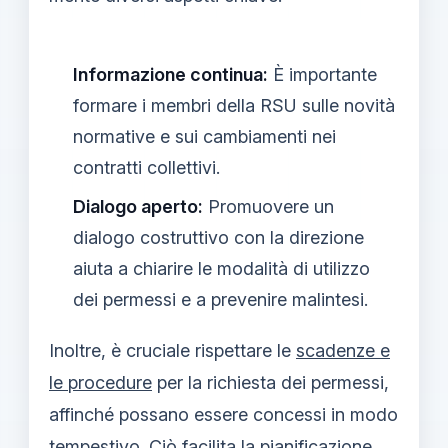
Informazione continua:
È importante
formare i membri della RSU sulle novità
normative e sui cambiamenti nei
contratti collettivi.
Dialogo aperto:
Promuovere un
dialogo costruttivo con la direzione
aiuta a chiarire le modalità di utilizzo
dei permessi e a prevenire malintesi.
Inoltre, è cruciale rispettare le
scadenze e
le procedure
per la richiesta dei permessi,
affinché possano essere concessi in modo
tempestivo. Ciò facilita la pianificazione