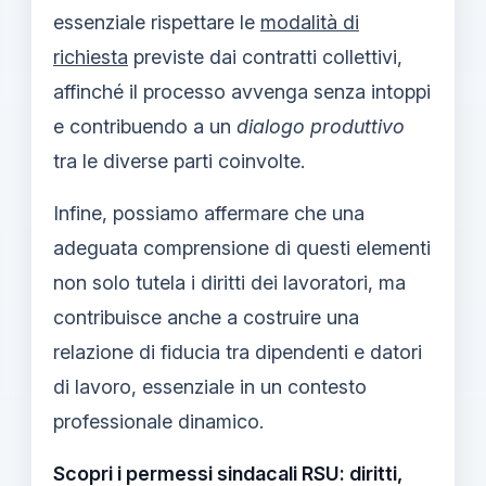
essenziale rispettare le
modalità di
richiesta
previste dai contratti collettivi,
affinché il processo avvenga senza intoppi
e contribuendo a un
dialogo produttivo
tra le diverse parti coinvolte.
Infine, possiamo affermare che una
adeguata comprensione di questi elementi
non solo tutela i diritti dei lavoratori, ma
contribuisce anche a costruire una
relazione di fiducia tra dipendenti e datori
di lavoro, essenziale in un contesto
professionale dinamico.
Scopri i permessi sindacali RSU: diritti,