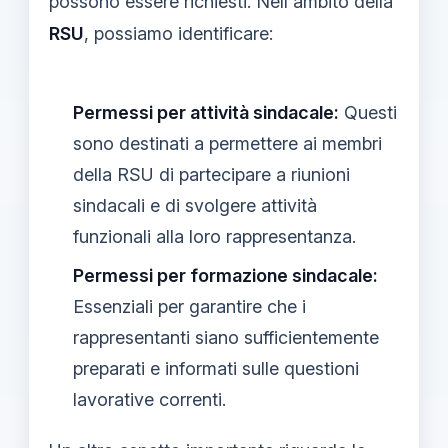
possono essere richiesti. Nell'ambito della
RSU
, possiamo identificare:
Permessi per attività sindacale:
Questi
sono destinati a permettere ai membri
della RSU di partecipare a riunioni
sindacali e di svolgere attività
funzionali alla loro rappresentanza.
Permessi per formazione sindacale:
Essenziali per garantire che i
rappresentanti siano sufficientemente
preparati e informati sulle questioni
lavorative correnti.