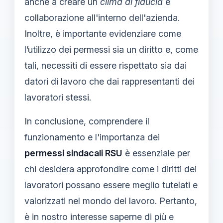
anche a creare un
clima di fiducia
e
collaborazione all'interno dell'azienda.
Inoltre, è importante evidenziare come
l’utilizzo dei permessi sia un diritto e, come
tali, necessiti di essere rispettato sia dai
datori di lavoro che dai rappresentanti dei
lavoratori stessi.
In conclusione, comprendere il
funzionamento e l'importanza dei
permessi sindacali RSU
è essenziale per
chi desidera approfondire come i diritti dei
lavoratori possano essere meglio tutelati e
valorizzati nel mondo del lavoro. Pertanto,
è in nostro interesse saperne di più e