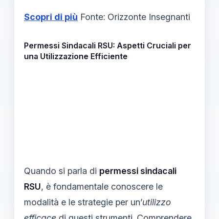
Scopri di più
Fonte: Orizzonte Insegnanti
Permessi Sindacali RSU: Aspetti Cruciali per
una Utilizzazione Efficiente
Quando si parla di
permessi sindacali
RSU
, è fondamentale conoscere le
modalità e le strategie per un’
utilizzo
efficace
di questi strumenti. Comprendere