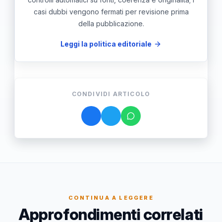
casi dubbi vengono fermati per revisione prima
della pubblicazione.
Leggi la politica editoriale
CONDIVIDI ARTICOLO
CONTINUA A LEGGERE
Approfondimenti correlati