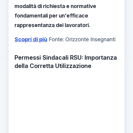
modalità di richiesta e normative
fondamentali per un'efficace
rappresentanza dei lavoratori.
Scopri di più
Fonte: Orizzonte Insegnanti
Permessi Sindacali RSU: Importanza
della Corretta Utilizzazione