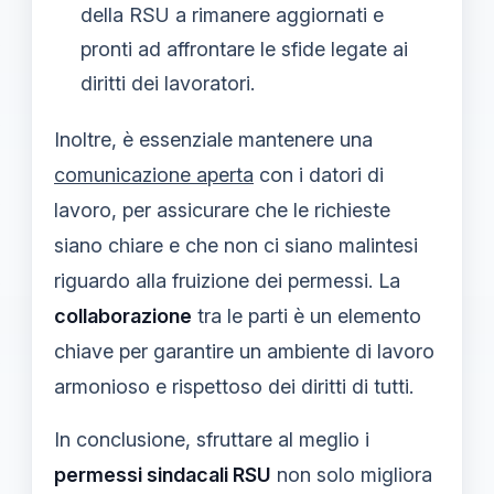
della RSU a rimanere aggiornati e
pronti ad affrontare le sfide legate ai
diritti dei lavoratori.
Inoltre, è essenziale mantenere una
comunicazione aperta
con i datori di
lavoro, per assicurare che le richieste
siano chiare e che non ci siano malintesi
riguardo alla fruizione dei permessi. La
collaborazione
tra le parti è un elemento
chiave per garantire un ambiente di lavoro
armonioso e rispettoso dei diritti di tutti.
In conclusione, sfruttare al meglio i
permessi sindacali RSU
non solo migliora