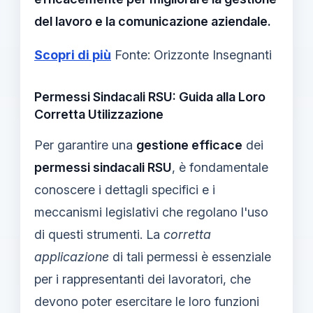
del lavoro e la comunicazione aziendale.
Scopri di più
Fonte: Orizzonte Insegnanti
Permessi Sindacali RSU: Guida alla Loro
Corretta Utilizzazione
Per garantire una
gestione efficace
dei
permessi sindacali RSU
, è fondamentale
conoscere i dettagli specifici e i
meccanismi legislativi che regolano l'uso
di questi strumenti. La
corretta
applicazione
di tali permessi è essenziale
per i rappresentanti dei lavoratori, che
devono poter esercitare le loro funzioni