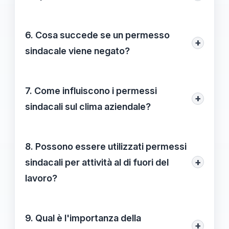
per l’accettazione.
disposizioni dei contratti collettivi. È
Sì, i permessi sindacali per attività
fondamentale verificarli per personalizzare
sindacali dovrebbero essere retribuiti, ma
6. Cosa succede se un permesso
le richieste.
+
le modalità specifiche possono variare in
sindacale viene negato?
base al contratto collettivo di riferimento e
Se un permesso sindacale viene negato, il
alle normative aziendali.
rappresentante può chiedere chiarimenti
7. Come influiscono i permessi
+
motivando la richiesta in base agli accordi
sindacali sul clima aziendale?
e alle normative. In caso di controversie, si
L'uso corretto dei permessi sindacali
può ricorrere a sindacati o autorità
favorisce un clima di fiducia e
8. Possono essere utilizzati permessi
competenti.
collaborazione all'interno dell'azienda,
+
sindacali per attività al di fuori del
facilitando la comunicazione tra lavoratori
lavoro?
e direzione e migliorando il
I permessi sindacali devono essere
coinvolgimento dei dipendenti.
utilizzati esclusivamente per attività
9. Qual è l'importanza della
+