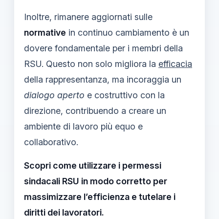
Inoltre, rimanere aggiornati sulle
normative
in continuo cambiamento è un
dovere fondamentale per i membri della
RSU. Questo non solo migliora la
efficacia
della rappresentanza, ma incoraggia un
dialogo aperto
e costruttivo con la
direzione, contribuendo a creare un
ambiente di lavoro più equo e
collaborativo.
Scopri come utilizzare i permessi
sindacali RSU in modo corretto per
massimizzare l’efficienza e tutelare i
diritti dei lavoratori.