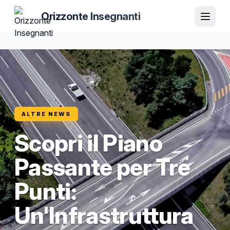
Orizzonte Insegnanti
ALTRE NEWS
Scopri il Piano
Passante per Tre
Punti:
Un'Infrastruttura