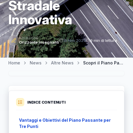
Stradale
Innovativa
REDAZIONE
15 Nov 2024
9 min di lettura
Orizzonte Insegnanti
Home
News
Altre News
Scopri il Piano Passante per Tre Punti: Un'Infrastruttura Stradale Innovativa
INDICE CONTENUTI
Vantaggi e Obiettivi del Piano Passante per
Tre Punti