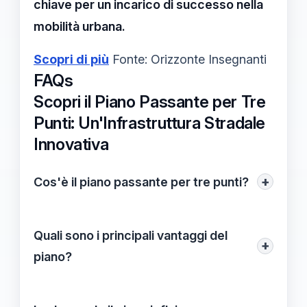
chiave per un incarico di successo nella
mobilità urbana.
Scopri di più
Fonte: Orizzonte Insegnanti
FAQs
Scopri il Piano Passante per Tre
Punti: Un'Infrastruttura Stradale
Innovativa
+
Cos'è il piano passante per tre punti?
Il piano passante per tre punti è un
intervento di mobilità urbana volto a
Quali sono i principali vantaggi del
+
ottimizzare il traffico, ridurre
piano?
l'inquinamento e migliorare la qualità della
I vantaggi includono la riduzione
vita nelle città, basato su accessibilità,
dell'impatto ambientale, il miglioramento