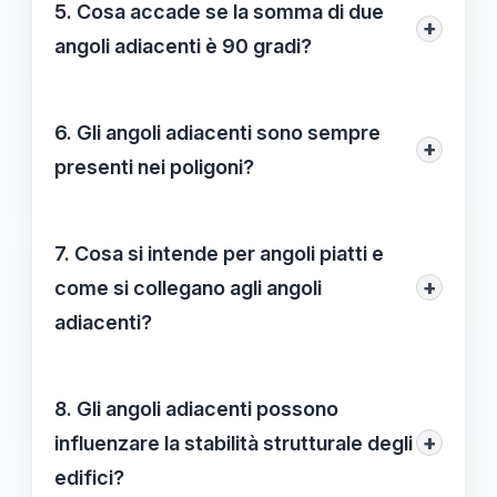
progettazione architettonica, calcolo di
5. Cosa accade se la somma di due
+
aree e geometria analitica per facilitare
angoli adiacenti è 90 gradi?
calcoli e comprensione delle figure
Se la somma di due angoli adiacenti è 90
geometriche.
gradi, si dicono angoli complementari,
6. Gli angoli adiacenti sono sempre
+
formando insieme un angolo retto.
presenti nei poligoni?
Sì, gli angoli adiacenti si trovano
frequentemente in poligoni, specialmente
7. Cosa si intende per angoli piatti e
nei triangoli e nei quadrilateri, dove
+
come si collegano agli angoli
influenzano la struttura delle figure.
adiacenti?
Gli angoli piatti formano una linea retta e
sono due angoli adiacenti la cui somma è
8. Gli angoli adiacenti possono
180 gradi.
+
influenzare la stabilità strutturale degli
edifici?