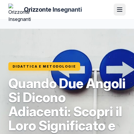
Orizzonte Insegnanti
DIDATTICA E METODOLOGIE
Quando Due Angoli
Si Dicono
Adiacenti: Scopri il
Loro Significato e