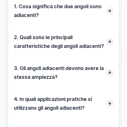
1. Cosa significa che due angoli sono
+
adiacenti?
Due angoli sono definiti adiacenti quando
condividono un lato e un vertice comune,
2. Quali sono le principali
+
senza sovrapporsi tra loro.
caratteristiche degli angoli adiacenti?
Le principali caratteristiche sono: avere un
lato comune, condividere un vertice e
3. Gli angoli adiacenti devono avere la
+
trovarsi nello stesso piano geometrico.
stessa ampiezza?
No, gli angoli adiacenti possono avere
ampiezze diverse. Ad esempio, un angolo
4. In quali applicazioni pratiche si
+
di 30 gradi e uno di 60 gradi possono
utilizzano gli angoli adiacenti?
essere adiacenti.
Gli angoli adiacenti sono utilizzati in