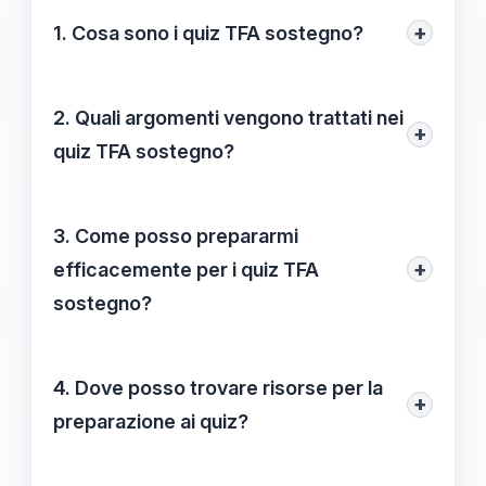
+
1. Cosa sono i quiz TFA sostegno?
I quiz TFA sostegno consistono in prove a
risposta multipla che mirano a valutare le
2. Quali argomenti vengono trattati nei
+
competenze teoriche e pratiche
quiz TFA sostegno?
necessarie per diventare insegnanti di
I quiz coprono un ampio spettro di
supporto.
argomenti, tra cui pedagogia, psicologia,
3. Come posso prepararmi
metodologie didattiche e legislazione
+
efficacemente per i quiz TFA
scolastica, per garantire una preparazione
sostegno?
completa.
È fondamentale creare un piano di studio
dettagliato, utilizzare più fonti di
4. Dove posso trovare risorse per la
+
apprendimento e praticare con quiz di
preparazione ai quiz?
esempio.
È possibile trovare risorse su siti web