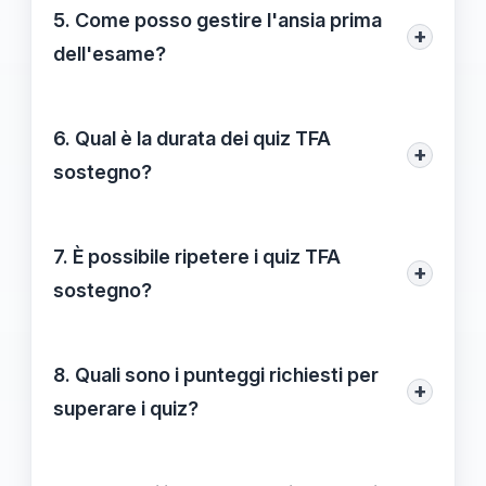
dedicati all’istruzione, in manuali
5. Come posso gestire l'ansia prima
+
specialistici, video tutorial e corsi online
dell'esame?
sui quiz TFA sostegno.
Praticare tecniche di rilassamento come la
meditazione o lo yoga, oltre a pianificare
6. Qual è la durata dei quiz TFA
+
pause regolari, può aiutarti a gestire
sostegno?
l'ansia e mantenere la calma.
La durata dei quiz TFA sostegno varia, ma
di solito si aggira intorno a 60-90 minuti, a
7. È possibile ripetere i quiz TFA
+
seconda del numero di domande.
sostegno?
Sì, i candidati possono ripetere i quiz TFA
sostegno nelle sessioni successive, fino a
8. Quali sono i punteggi richiesti per
+
un certo numero limite stabilito nelle
superare i quiz?
normative.
I punteggi richiesti per superare i quiz TFA
sostegno sono generalmente definiti da