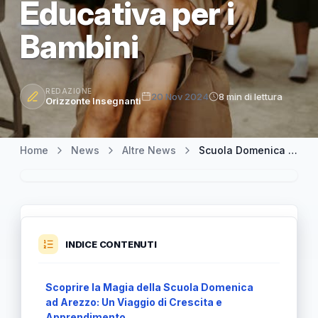
Educativa per i
Bambini
REDAZIONE
20 Nov 2024
8 min di lettura
Orizzonte Insegnanti
Home
News
Altre News
Scuola Domenica ad Arezzo: Un'Incredibile Avventura Educativa per i Bambini
INDICE CONTENUTI
Scoprire la Magia della Scuola Domenica
ad Arezzo: Un Viaggio di Crescita e
Apprendimento