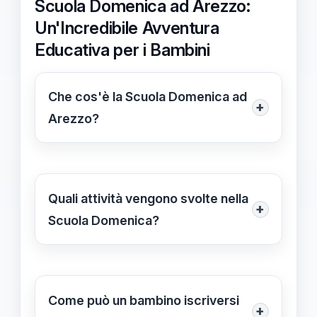
Scuola Domenica ad Arezzo:
Un'Incredibile Avventura
Educativa per i Bambini
Che cos'è la Scuola Domenica ad
+
Arezzo?
La Scuola Domenica ad Arezzo è
un'iniziativa educativa che offre ai
bambini un'esperienza formativa e
Quali attività vengono svolte nella
+
coinvolgente, incentrata
Scuola Domenica?
sull'insegnamento dei valori cristiani
Le attività includono lezioni
attraverso metodologie attive e
interattive, laboratori creativi,
interattive.
momenti di riflessione e discussioni
Come può un bambino iscriversi
+
sui valori cristiani. Queste attività