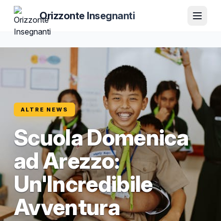
Orizzonte Insegnanti
ALTRE NEWS
Scuola Domenica
ad Arezzo:
Un'Incredibile
Avventura