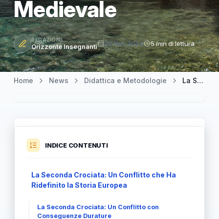
Medievale
REDAZIONE
20 Nov 2024
5 min di lettura
Orizzonte Insegnanti
Home
News
Didattica e Metodologie
La Seconda Crociata: Un Viaggio nel Cuore della Storia Medievale
INDICE CONTENUTI
La Seconda Crociata: Un Conflitto che Ha
Ridefinito la Storia Europea
La Seconda Crociata: Un Conflitto con
Conseguenze Durature