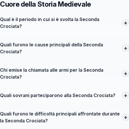
Cuore della Storia Medievale
Qual è il periodo in cui si è svolta la Seconda
+
Crociata?
La Seconda Crociata si è svolta tra il 1145 e il 1150.
Quali furono le cause principali della Seconda
+
Crociata?
Le cause principali della Seconda Crociata furono il crollo dei
territori cristiani in Palestina e le aspirazioni espansionistiche
Chi emise la chiamata alle armi per la Seconda
+
dei nobili europei.
Crociata?
La chiamata alle armi per la Seconda Crociata fu emessa da
Papa Eugenio III.
+
Quali sovrani parteciparono alla Seconda Crociata?
Tra i sovrani partecipanti alla Seconda Crociata vi furono Luigi
VII di Francia e Conrad III di Germania.
Quali furono le difficoltà principali affrontate durante
+
la Seconda Crociata?