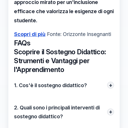
approccio mirato per un'inclusione
efficace che valorizza le esigenze di ogni
studente.
Scopri di più
Fonte: Orizzonte Insegnanti
FAQs
Scoprire il Sostegno Didattico:
Strumenti e Vantaggi per
l'Apprendimento
+
1. Cos'è il sostegno didattico?
Il sostegno didattico è un insieme di
pratiche e metodi volti a migliorare
2. Quali sono i principali interventi di
+
l'apprendimento e l'inclusione degli
sostegno didattico?
studenti, garantendo opportunità
I principali interventi di sostegno didattico