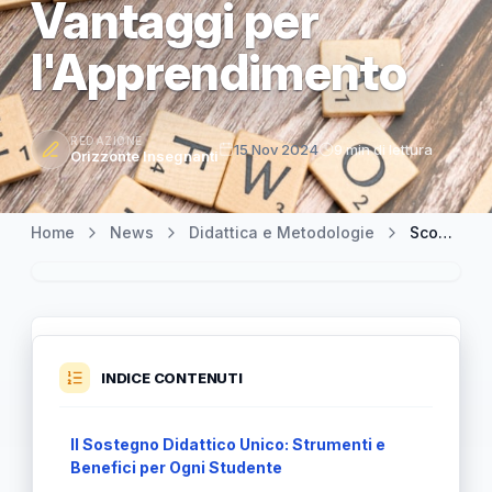
Vantaggi per
l'Apprendimento
REDAZIONE
15 Nov 2024
9 min di lettura
Orizzonte Insegnanti
Home
News
Didattica e Metodologie
Scoprire il Sostegno Didattico: Strumenti e Vantaggi per l'Apprendimento
INDICE CONTENUTI
Il Sostegno Didattico Unico: Strumenti e
Benefici per Ogni Studente