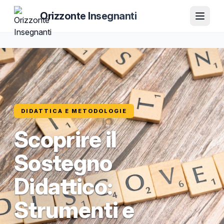
Orizzonte Insegnanti
DIDATTICA E METODOLOGIE
Scoprire il
Sostegno
Didattico:
Strumenti e