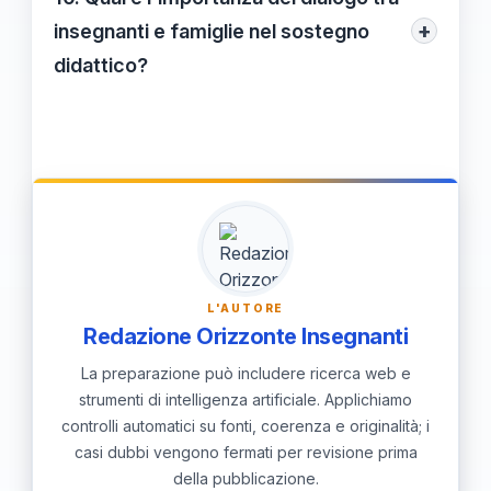
apprendimento unico; fornire un sostegno
+
insegnanti e famiglie nel sostegno
su misura massimizza le possibilità di
didattico?
successo e aiuta ogni alunno a
Un dialogo aperto e costante tra
raggiungere il proprio potenziale.
insegnanti e famiglie è cruciale per
monitorare i progressi degli studenti,
scambiare informazioni utili e assicurarne il
benessere, contribuendo così a un
approccio educativo più efficace.
L'AUTORE
Redazione Orizzonte Insegnanti
La preparazione può includere ricerca web e
strumenti di intelligenza artificiale. Applichiamo
controlli automatici su fonti, coerenza e originalità; i
casi dubbi vengono fermati per revisione prima
della pubblicazione.