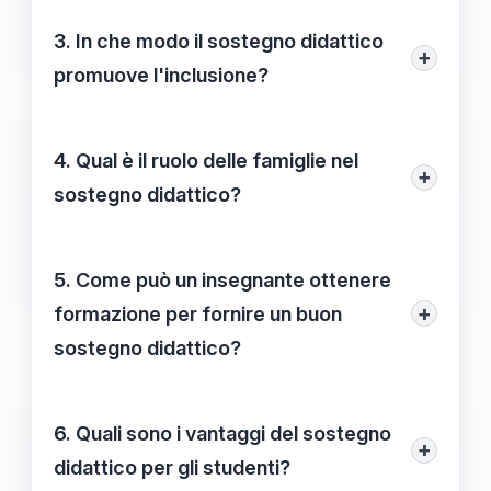
educative a tutti, indipendentemente dalle
includono supporto individuale, attività di
3. In che modo il sostegno didattico
loro difficoltà o background.
+
gruppo, materiali didattici adattati e
promuove l'inclusione?
formazione per insegnanti.
Attraverso un approccio personalizzato e
integrato, il sostegno didattico aiuta a
4. Qual è il ruolo delle famiglie nel
+
rispondere alle diverse esigenze degli
sostegno didattico?
studenti, favorendo la loro partecipazione
Le famiglie sono fondamentali per il
attiva e migliorando la loro esperienza
sostegno didattico, poiché il loro
5. Come può un insegnante ottenere
educativa.
coinvolgimento attivo nelle decisioni
+
formazione per fornire un buon
educative aiuta a creare un ambiente di
sostegno didattico?
supporto sia a casa che a scuola.
Gli insegnanti possono partecipare a corsi
di aggiornamento e formazione specifica
6. Quali sono i vantaggi del sostegno
+
sul sostegno didattico per apprendere
didattico per gli studenti?