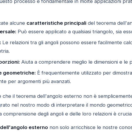
 Questo processo è fondamentale in molte applicazioni pratic
cate alcune
caratteristiche principali
del teorema dell'an
versale:
Può essere applicato a qualsiasi triangolo, sia es
:
Le relazioni tra gli angoli possono essere facilmente ca
tria.
porzioni:
Aiuta a comprendere meglio le dimensioni e le pro
e geometriche:
È frequentemente utilizzato per dimostra
te per argomenti più avanzati.
e che il teorema dell'angolo esterno non è semplicemente
ato nel nostro modo di interpretare il mondo geometrico. 
 la comprensione degli angoli e delle loro relazioni è cruci
dell'angolo esterno
non solo arricchisce le nostre cono