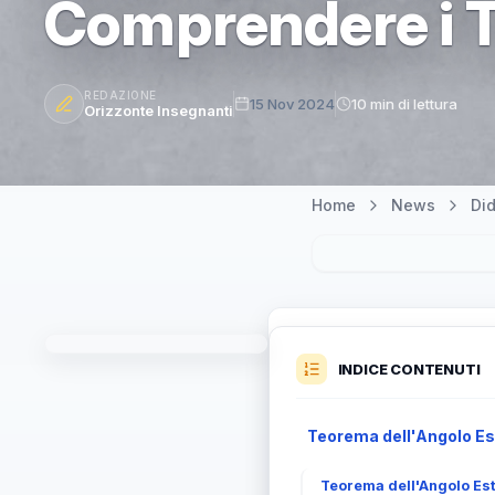
Comprendere i T
REDAZIONE
15 Nov 2024
10 min di lettura
Orizzonte Insegnanti
Home
News
Did
INDICE CONTENUTI
Teorema dell'Angolo Es
Teorema dell'Angolo Es