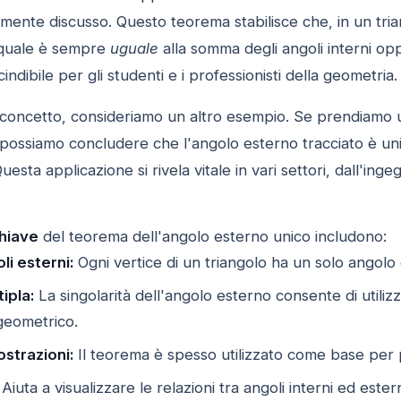
nte discusso. Questo teorema stabilisce che, in un trian
l quale è sempre
uguale
alla somma degli angoli interni op
indibile per gli studenti e i professionisti della geometria.
il concetto, consideriamo un altro esempio. Se prendiamo 
 possiamo concludere che l'angolo esterno tracciato è uni
uesta applicazione si rivela vitale in vari settori, dall'inge
chiave
del teorema dell'angolo esterno unico includono:
li esterni:
Ogni vertice di un triangolo ha un solo angolo
ipla:
La singolarità dell'angolo esterno consente di utilizz
geometrico.
ostrazioni:
Il teorema è spesso utilizzato come base per
Aiuta a visualizzare le relazioni tra angoli interni ed este