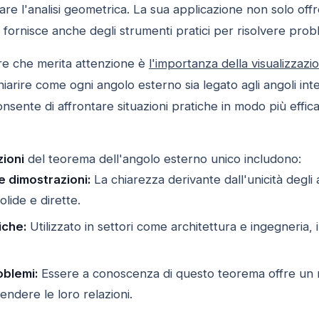
care l'analisi geometrica. La sua applicazione non solo o
a fornisce anche degli strumenti pratici per risolvere prob
re che merita attenzione è
l'importanza della visualizzazi
iarire come ogni angolo esterno sia legato agli angoli int
sente di affrontare situazioni pratiche in modo più effic
zioni
del teorema dell'angolo esterno unico includono:
le dimostrazioni:
La chiarezza derivante dall'unicità degli
lide e dirette.
iche:
Utilizzato in settori come architettura e ingegneria,
oblemi:
Essere a conoscenza di questo teorema offre un m
ndere le loro relazioni.