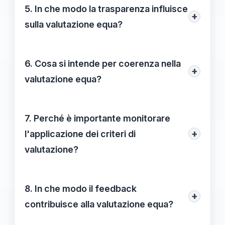
valutazione equa poiché garantisce che
5. In che modo la trasparenza influisce
ottenuti.
+
ciascun individuo, indipendentemente dal
sulla valutazione equa?
proprio background, abbia pari opportunità
La trasparenza aumenta la fiducia nel
di accesso e partecipazione nel processo
sistema di valutazione, assicurando che
6. Cosa si intende per coerenza nella
di valutazione.
+
ogni fase sia chiaramente delineata e
valutazione equa?
comprensibile per tutti i soggetti coinvolti.
La coerenza implica applicare gli stessi
criteri di valutazione a tutti gli individui,
7. Perché è importante monitorare
evitando favoritismi e discriminazioni,
+
l'applicazione dei criteri di
creando così un clima di fiducia e rispetto
valutazione?
reciproco.
Monitorare l'applicazione dei criteri
consente di identificare eventuali bias e
8. In che modo il feedback
+
discrepanze nel processo, garantendo
contribuisce alla valutazione equa?
così che la valutazione rimanga equa e
Il feedback da parte di diverse fonti