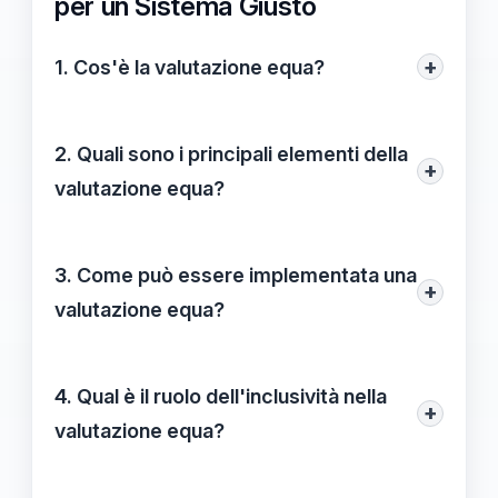
per un Sistema Giusto
+
1. Cos'è la valutazione equa?
La valutazione equa è un processo che
considera tutte le variabili in gioco,
2. Quali sono i principali elementi della
+
assicurando che ogni individuo venga
valutazione equa?
trattato con rispetto e giustizia, creando
Gli elementi fondamentali comprendono
un ambiente più bilanciato e giusto, sia in
inclusività, trasparenza e coerenza. È
3. Come può essere implementata una
contesti lavorativi che educativi.
+
importante garantire che tutti abbiano
valutazione equa?
accesso alle medesime opportunità e che
Per implementare una valutazione equa, è
ogni fase del processo sia chiara e
fondamentale definire chiaramente i criteri
4. Qual è il ruolo dell'inclusività nella
applicata in modo uniforme.
+
di valutazione, raccogliere feedback da
valutazione equa?
diverse fonti, monitorare l'applicazione dei
L'inclusività è fondamentale nella
criteri e adattarli in base ai risultati