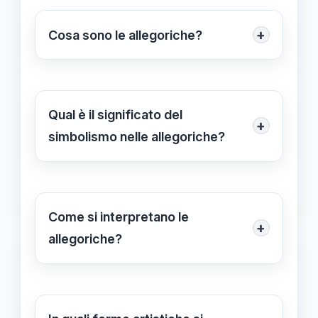
+
Cosa sono le allegoriche?
Le allegoriche sono rappresentazioni
artistiche che utilizzano simboli e
metafore per esprimere significati più
Qual è il significato del
+
profondi, spesso con un messaggio
simbolismo nelle allegoriche?
morale sottostante.
Il simbolismo nelle allegoriche
permette di associare elementi visibili
a concetti astratti, trasmettendo
Come si interpretano le
+
significati complessi e arricchendo
allegoriche?
l'opera d'arte.
L'interpretazione delle allegoriche
implica un'analisi critica per
comprendere i messaggi sottesi,