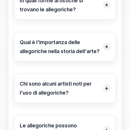
In quali forme artistiche si
+
esaminando simboli e contesto
trovano le allegoriche?
culturale.
Le allegoriche possono manifestarsi
in letteratura, pittura, scultura e altre
forme artistiche, utilizzando simboli
Qual è l'importanza delle
+
visivi o narrativi per esprimere idee
allegoriche nella storia dell'arte?
più complesse.
Le allegoriche hanno svolto un ruolo
cruciale nella storia dell'arte,
permettendo agli artisti di esprimere
Chi sono alcuni artisti noti per
+
ideali e valori culturali in modo
l'uso di allegoriche?
sofisticato.
Artisti come Hieronymus Bosch,
Salvador Dalí e Sandro Botticelli
sono noti per l'uso di allegoriche nelle
Le allegoriche possono
+