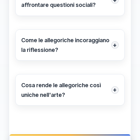
loro opere, affrontando teme temi
affrontare questioni sociali?
come la natura umana e le esperienze
Sì, le allegoriche possono fungere da
esistenziali.
strumento per affrontare questioni
sociali e politiche, nascondendo
Come le allegoriche incoraggiano
+
critiche profonde sotto strati di
la riflessione?
significato simbolico.
Le allegoriche invitano gli osservatori
a riflettere e a cercare significati più
profondi, stimolando un'analisi critica
Cosa rende le allegoriche così
+
e personale di ciò che viene
uniche nell'arte?
presentato.
L'unicità delle allegoriche risiede nella
loro capacità di combinare estetica e
significato, permettendo una ricca
varietà di interpretazioni e un