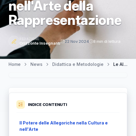
nell'Arte della
Rappresentazione
REDAZIONE
22 Nov 2024
8 min di lettura
Orizzonte Insegnanti
Home
News
Didattica e Metodologie
Le Allegoriche: Un Viaggio nel Significato Nascosto e nell'Arte della Rappresentazione
INDICE CONTENUTI
Il Potere delle Allegoriche nella Cultura e
nell'Arte