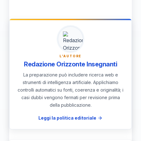
geometrici e a capire meglio le proprietà
offrono un quadro teorico solido per
angolari.
comprendere e dimostrare relazioni
angolari, facilitando l'applicazione di
questi concetti in situazioni pratiche e
teoriche.
L'AUTORE
Redazione Orizzonte Insegnanti
La preparazione può includere ricerca web e
strumenti di intelligenza artificiale. Applichiamo
controlli automatici su fonti, coerenza e originalità; i
casi dubbi vengono fermati per revisione prima
della pubblicazione.
Leggi la politica editoriale