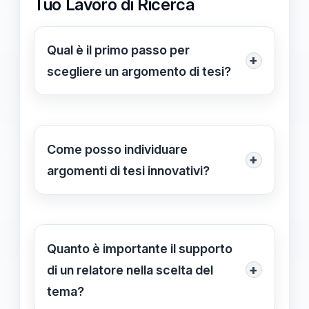
Tuo Lavoro di Ricerca
Qual è il primo passo per
+
scegliere un argomento di tesi?
Il primo passo è considerare i tuoi
interessi personali e ciò che ti
appassiona, poiché scrivere su un
Come posso individuare
+
tema che ti coinvolge ti aiuterà a
argomenti di tesi innovativi?
mantenere alta la motivazione
Puoi individuare argomenti innovativi
durante la scrittura.
leggendo la letteratura esistente,
monitorando le tendenze attuali nel
Quanto è importante il supporto
tuo campo e riflettendo su esperienze
+
di un relatore nella scelta del
personali significative.
tema?