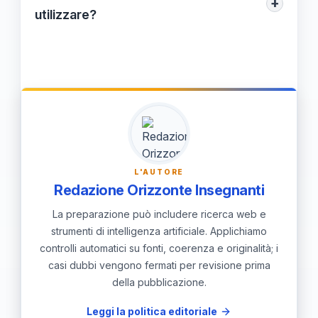
+
diverse discipline, esplorare nuove
utilizzare?
tecnologie e analizzare gap nella ricerca
Alcune strategie includono l’utilizzo di
esistente.
mappe mentali, discussioni di gruppo e
tecniche di pensiero laterale per stimolare
la creatività e generare nuove idee.
L'AUTORE
Redazione Orizzonte Insegnanti
La preparazione può includere ricerca web e
strumenti di intelligenza artificiale. Applichiamo
controlli automatici su fonti, coerenza e originalità; i
casi dubbi vengono fermati per revisione prima
della pubblicazione.
Leggi la politica editoriale