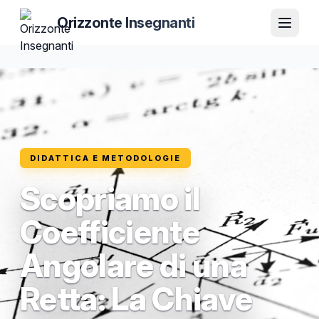
Orizzonte Insegnanti
DIDATTICA E METODOLOGIE
Scopriamo il
Coefficiente
Angolare di una
Retta: La Chiave