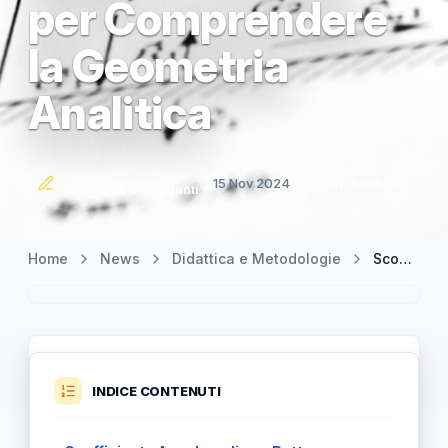
per Comprendere
la Geometria
Analitica
REDAZIONE
15 Nov 2024
10 min di lettura
Orizzonte Insegnanti
Home
News
Didattica e Metodologie
Scopriamo il Coefficiente Angolare di una Retta: La Chiave per Comprendere la Geometria Analitica
INDICE CONTENUTI