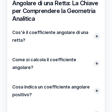
Angolare di una Retta: La Chiave
per Comprendere la Geometria
Analitica
Cos'è il coefficiente angolare di una
+
retta?
Il coefficiente angolare di una retta, noto
anche come inclinazione, misura l'angolo
Come si calcola il coefficiente
+
di inclinazione della retta rispetto all'asse
angolare?
orizzontale. Esso offre informazioni su
Per calcolare il coefficiente angolare m, si
come la retta si comporta nel piano
utilizza la formula m = (y2 - y1) / (x2 - x1),
Cosa indica un coefficiente angolare
cartesiano.
+
dove (x1, y1) e (x2, y2) sono le coordinate
positivo?
di due punti sulla retta.
Un coefficiente angolare positivo indica