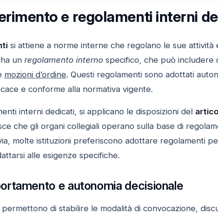
erimento e regolamenti interni de
ti
si attiene a norme interne che regolano le sue attività
ci ha un
regolamento interno
specifico, che può includere di
re
mozioni d’ordine
. Questi regolamenti sono adottati aut
icace e conforme alla normativa vigente.
nti interni dedicati, si applicano le disposizioni del
artic
isce che gli organi collegiali operano sulla base di regolam
avia, molte istituzioni preferiscono adottare regolamenti pe
attarsi alle esigenze specifiche.
rtamento e autonomia decisionale
permettono di stabilire le modalità di convocazione, discu