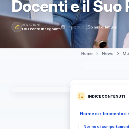
Docenti e il Suo
REDAZIONE
03 Ott 2025
5 min di lettura
Orizzonte Insegnanti
Home
News
Mo
INDICE CONTENUTI
Norme di riferimento e r
Norme di comportamento