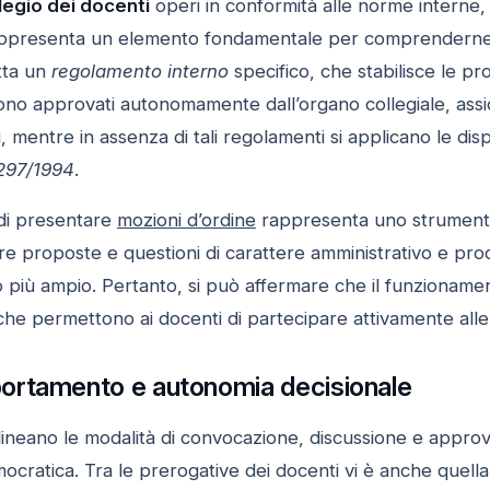
legio dei docenti
operi in conformità alle norme interne, 
ppresenta un elemento fondamentale per comprenderne il r
otta un
regolamento interno
specifico, che stabilisce le p
ono approvati autonomamente dall’organo collegiale, ass
, mentre in assenza di tali regolamenti si applicano le dispos
 297/1994
.
à di presentare
mozioni d’ordine
rappresenta uno strumento
re proposte e questioni di carattere amministrativo e pro
più ampio. Pertanto, si può affermare che il funzionamento
 che permettono ai docenti di partecipare attivamente alle 
rtamento e autonomia decisionale
ineano le modalità di convocazione, discussione e appro
ocratica. Tra le prerogative dei docenti vi è anche quell