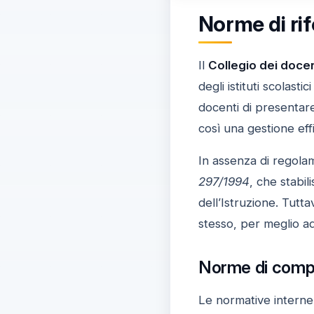
Norme di rif
Il
Collegio dei docen
degli istituti scolasti
docenti di presenta
così una gestione eff
In assenza di regolame
297/1994
, che stabil
dell’Istruzione. Tutt
stesso, per meglio ad
Norme di compo
Le normative interne 