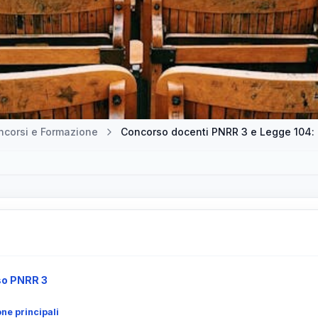
ncorsi e Formazione
Concorso docenti PNRR 3 e Legge 104: b
so PNRR 3
one principali