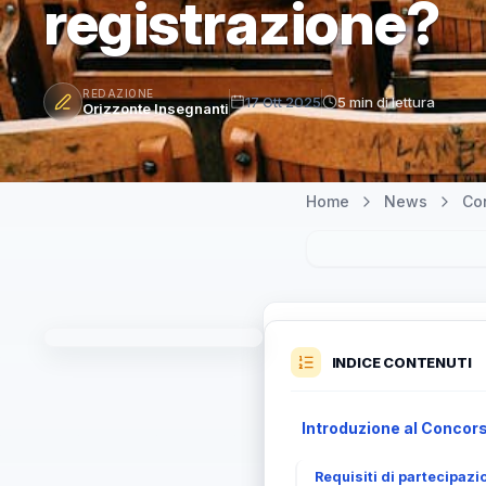
registrazione?
REDAZIONE
17 Ott 2025
5 min di lettura
Orizzonte Insegnanti
Home
News
Co
INDICE CONTENUTI
Introduzione al Concor
Requisiti di partecipazi