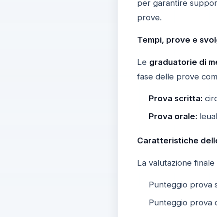
per garantire support
prove.
Tempi, prove e svo
Le
graduatorie di m
fase delle prove co
Prova scritta:
cir
Prova orale:
leual
Caratteristiche del
La valutazione finale 
Punteggio prova s
Punteggio prova o