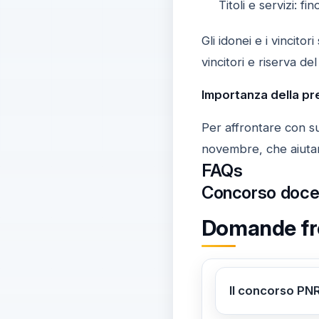
Titoli e servizi: fi
Gli idonei e i vincito
vincitori e riserva de
Importanza della p
Per affrontare con su
novembre, che aiutano
FAQs
Concorso docent
Domande fre
Il concorso PNR
No, la dichiaraz