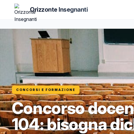
Orizzonte Insegnanti
CONCORSI E FORMAZIONE
Concorso docent
104: bisogna dic