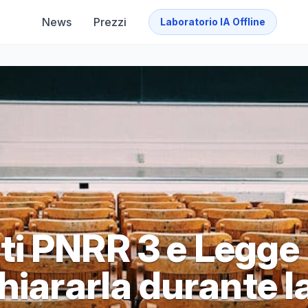
News
Prezzi
Laboratorio IA Offline
i PNRR 3 e Legge
hiararla durante l