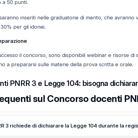
no a 50 punti.
ri saranno inseriti nelle graduatorie di merito, che avranno v
l 30% per gli idonei.
reparazione
ccesso il concorso, sono disponibili webinar e risorse di
 a prepararsi sulle materie della prova scritta e orale.
i PNRR 3 e Legge 104: bisogna dichiararl
quenti sul Concorso docenti PN
R 3 richiede di dichiarare la Legge 104 durante la regi
ione dell’assegnazione della Legge 104 non è obbligatoria