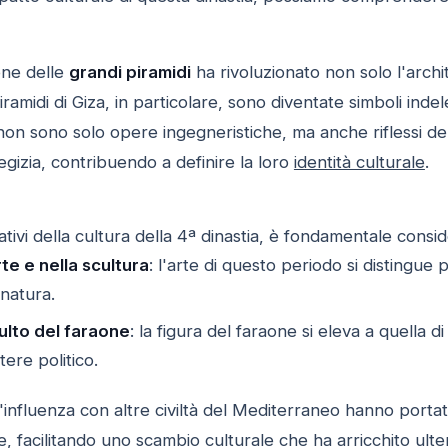
ione delle
grandi piramidi
ha rivoluzionato non solo l'archi
iramidi di Giza, in particolare, sono diventate simboli indel
 non sono solo opere ingegneristiche, ma anche riflessi dell
gizia, contribuendo a definire la loro
identità culturale
.
icativi della cultura della 4ª dinastia, è fondamentale consi
te e nella scultura
: l'arte di questo periodo si distingue 
 natura.
ulto del faraone
: la figura del faraone si eleva a quella 
tere politico.
 l'influenza con altre civiltà del Mediterraneo hanno portato
e, facilitando uno scambio culturale che ha arricchito ulte