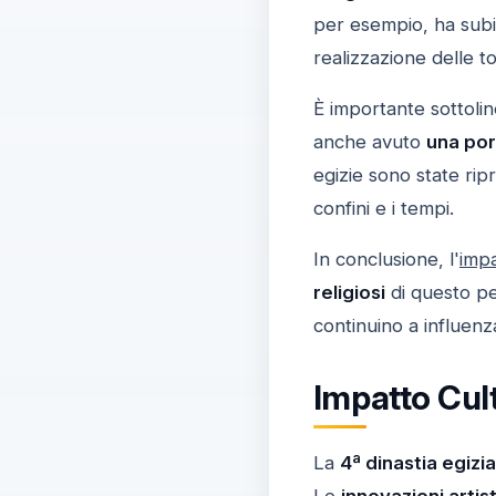
per esempio, ha subit
realizzazione delle 
È importante sottolin
anche avuto
una por
egizie sono state rip
confini e i tempi.
In conclusione, l'
impa
religiosi
di questo pe
continuino a influenz
Impatto Cult
La
4ª dinastia egizia
Le
innovazioni artis