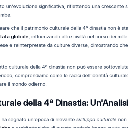
o un'evoluzione significativa, riflettendo una crescente so
tombe.
eare che il patrimonio culturale della 4ª dinastia non è sta
tata globale
, influenzando altre civiltà nel corso dei mill
rese e reinterpretate da culture diverse, dimostrando che 
tto culturale della 4ª dinastia
non può essere sottovaluta
riodo, comprendiamo come le radici dell'identità cultural
are il mondo odierno.
urale della 4ª Dinastia: Un'Anali
ha segnato un'epoca di rilevante
sviluppo culturale
non s
tiche
e architettoniche di questo periodo hanno avuto c