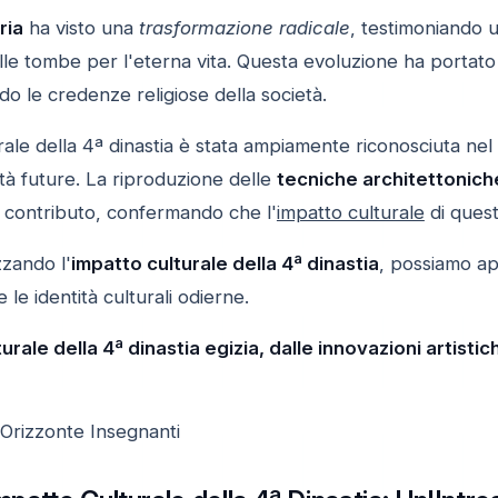
ria
ha visto una
trasformazione radicale
, testimoniando u
lle tombe per l'eterna vita. Questa evoluzione ha portat
ndo le credenze religiose della società.
turale della 4ª dinastia è stata ampiamente riconosciuta 
iltà future. La riproduzione delle
tecniche architettonich
ro contributo, confermando che l'
impatto culturale
di quest
zzando l'
impatto culturale della 4ª dinastia
, possiamo ap
le identità culturali odierne.
turale della 4ª dinastia egizia, dalle innovazioni artist
 Orizzonte Insegnanti