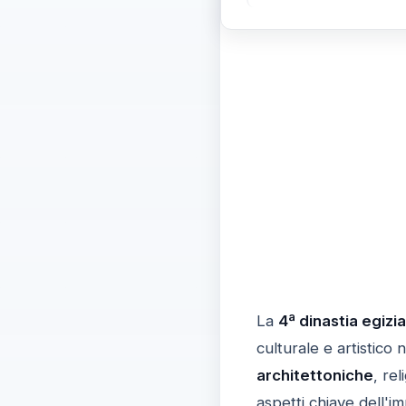
La
4ª dinastia egizia
culturale e artistico 
architettoniche
, re
aspetti chiave dell'