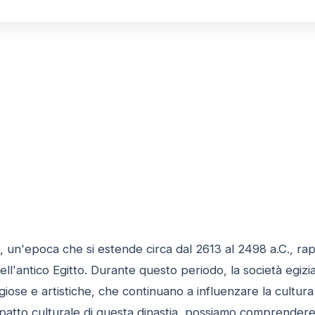
, un'epoca che si estende circa dal 2613 al 2498 a.C., ra
nell'antico Egitto. Durante questo periodo, la società egizia
ligiose e artistiche, che continuano a influenzare la cultur
impatto culturale di questa dinastia, possiamo comprende