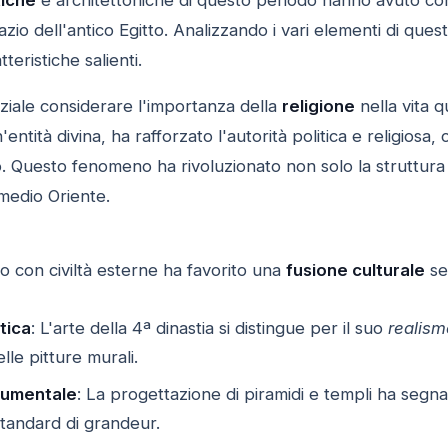
pazio dell'antico Egitto. Analizzando i vari elementi di qu
teristiche salienti.
ziale considerare l'importanza della
religione
nella vita q
ntità divina, ha rafforzato l'autorità politica e religiosa
 Questo fenomeno ha rivoluzionato non solo la struttura 
 medio Oriente.
tto con civiltà esterne ha favorito una
fusione culturale
se
tica
: L'arte della 4ª dinastia si distingue per il suo
realism
lle pitture murali.
numentale
: La progettazione di piramidi e templi ha segna
standard di grandeur.