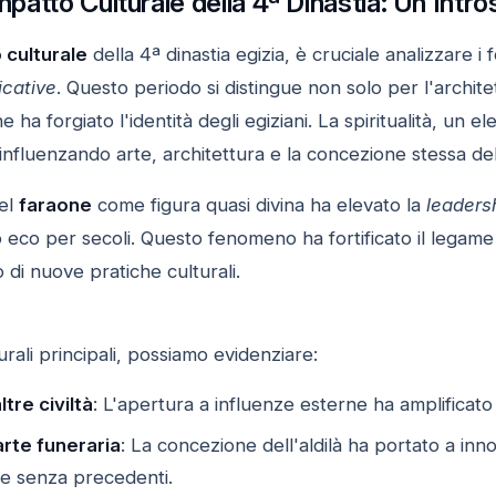
Impatto Culturale della 4ª Dinastia: Un'Intr
 culturale
della 4ª dinastia egizia, è cruciale analizzare 
icative
. Questo periodo si distingue non solo per l'arch
e ha forgiato l'identità degli egiziani. La spiritualità, u
 influenzando arte, architettura e la concezione stessa del
del
faraone
come figura quasi divina ha elevato la
leaders
o eco per secoli. Questo fenomeno ha fortificato il legam
o di nuove pratiche culturali.
urali principali, possiamo evidenziare:
tre civiltà
: L'apertura a influenze esterne ha amplificato 
arte funeraria
: La concezione dell'aldilà ha portato a inno
e senza precedenti.