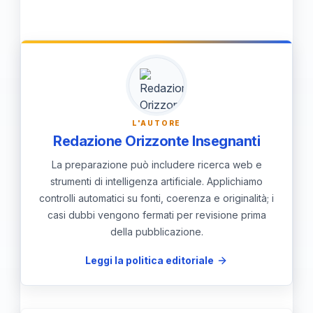
arricchenti.
attivo, la tolleranza, la comunicazione
chiara e l'educazione culturale, tutte
fondamentali per facilitare interazioni
rispettose e produttive tra persone di
diverse origini.
L'AUTORE
Redazione Orizzonte Insegnanti
La preparazione può includere ricerca web e
strumenti di intelligenza artificiale. Applichiamo
controlli automatici su fonti, coerenza e originalità; i
casi dubbi vengono fermati per revisione prima
della pubblicazione.
Leggi la politica editoriale