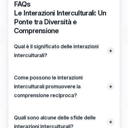
FAQs
Le Interazioni Interculturali: Un
Ponte tra Diversità e
Comprensione
Qual è il significato delle interazioni
+
interculturali?
Le interazioni interculturali si riferiscono
agli scambi e ai legami che avvengono tra
Come possono le interazioni
persone di culture diverse. Questi rapporti
+
interculturali promuovere la
possono manifestarsi in vari contesti,
comprensione reciproca?
come il lavoro, l'istruzione e la vita
Attraverso il rispetto delle differenze, la
quotidiana, favorendo comprensione e
comunicazione efficace e l'empatia.
Quali sono alcune delle sfide delle
comunicazione.
+
Riconoscere e apprezzare le diversità
interazioni interculturali?