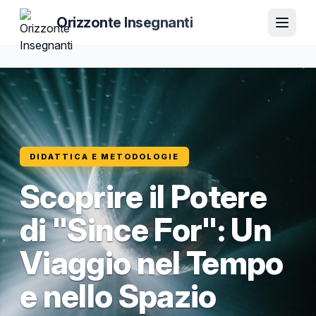
Orizzonte Insegnanti
DIDATTICA E METODOLOGIE
Scoprire il Potere
di "Since For": Un
Viaggio nel Tempo
e nello Spazio