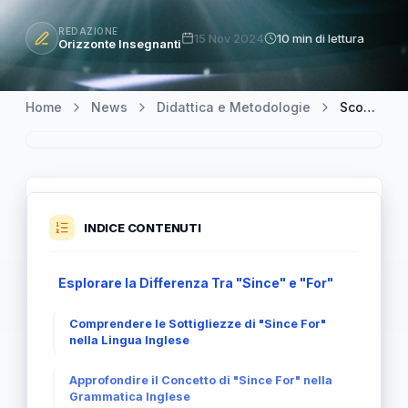
REDAZIONE
15 Nov 2024
10 min di lettura
Orizzonte Insegnanti
Home
News
Didattica e Metodologie
Scoprire il Potere di "Since For": Un Viaggio nel Tempo e nello Spazio
INDICE CONTENUTI
Esplorare la Differenza Tra "Since" e "For"
Comprendere le Sottigliezze di "Since For"
nella Lingua Inglese
Approfondire il Concetto di "Since For" nella
Grammatica Inglese