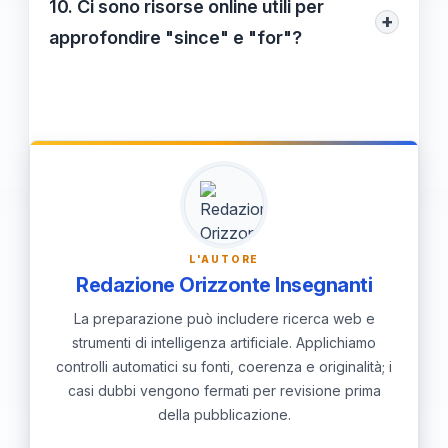
10. Ci sono risorse online utili per
+
mappa visiva o schemi associativi può
approfondire "since" e "for"?
aiutare a mantenere queste informazioni
Sì, ci sono moltissime risorse online, come
chiare nella mente.
esercizi di grammatica, video tutorial e
quiz interattivi per migliorare la
comprensione e l'uso di "since" e "for".
Strumenti come Grammarly e Duolingo
possono essere molto utili per praticare.
L'AUTORE
Redazione Orizzonte Insegnanti
La preparazione può includere ricerca web e
strumenti di intelligenza artificiale. Applichiamo
controlli automatici su fonti, coerenza e originalità; i
casi dubbi vengono fermati per revisione prima
della pubblicazione.