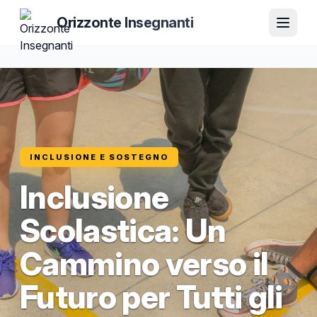
Orizzonte Insegnanti
INCLUSIONE E SOSTEGNO
Inclusione
Scolastica: Un
Cammino verso il
Futuro per Tutti gli