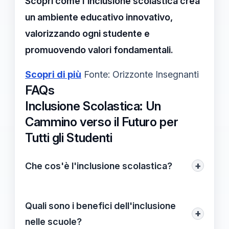
Scopri come l'inclusione scolastica crea
un ambiente educativo innovativo,
valorizzando ogni studente e
promuovendo valori fondamentali.
Scopri di più
Fonte: Orizzonte Insegnanti
FAQs
Inclusione Scolastica: Un
Cammino verso il Futuro per
Tutti gli Studenti
+
Che cos'è l'inclusione scolastica?
L'inclusione scolastica è il processo che
mira a garantire che tutti gli studenti,
Quali sono i benefici dell'inclusione
+
indipendentemente dalle loro capacità o
nelle scuole?