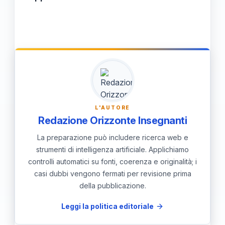
approccio flessibile per rispondere alle
Sì, ci sono molte risorse disponibili,
diverse esigenze degli alunni.
comprese guide pratiche, corsi di
formazione per il personale, e strumenti
tecnici progettati per supportare la
diversità degli studenti in aula.
L'AUTORE
Redazione Orizzonte Insegnanti
La preparazione può includere ricerca web e
strumenti di intelligenza artificiale. Applichiamo
controlli automatici su fonti, coerenza e originalità; i
casi dubbi vengono fermati per revisione prima
della pubblicazione.
Leggi la politica editoriale