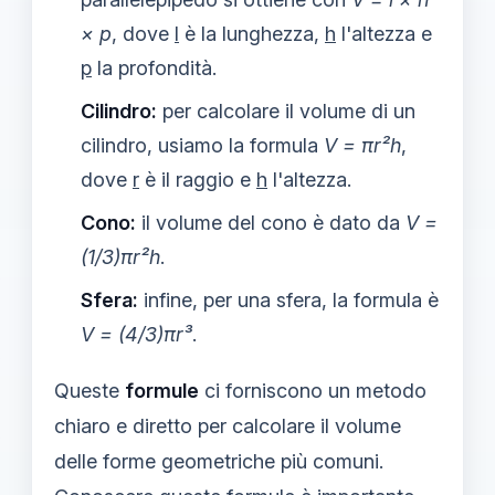
× p
, dove
l
è la lunghezza,
h
l'altezza e
p
la profondità.
Cilindro:
per calcolare il volume di un
cilindro, usiamo la formula
V = πr²h
,
dove
r
è il raggio e
h
l'altezza.
Cono:
il volume del cono è dato da
V =
(1/3)πr²h
.
Sfera:
infine, per una sfera, la formula è
V = (4/3)πr³
.
Queste
formule
ci forniscono un metodo
chiaro e diretto per calcolare il volume
delle forme geometriche più comuni.