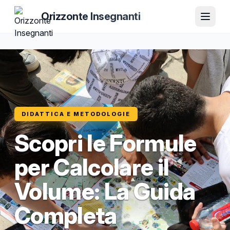
Orizzonte Insegnanti
DIDATTICA E METODOLOGIE
Scopri le Formule
per Calcolare il
Volume: La Guida
Completa