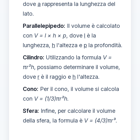
dove
a
rappresenta la lunghezza del
lato.
Parallelepipedo:
Il volume è calcolato
con
V = l × h × p
, dove
l
è la
lunghezza,
h
l'altezza e
p
la profondità.
Cilindro:
Utilizzando la formula
V =
πr²h
, possiamo determinare il volume,
dove
r
è il raggio e
h
l'altezza.
Cono:
Per il cono, il volume si calcola
con
V = (1/3)πr²h
.
Sfera:
Infine, per calcolare il volume
della sfera, la formula è
V = (4/3)πr³
.