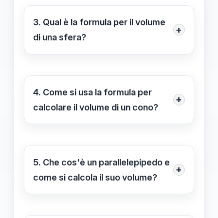
la formula V = πr²h, dove "r" è il
raggio della base e "h" è l'altezza.
3. Qual è la formula per il volume
+
di una sfera?
La formula per calcolare il volume di
una sfera è V = (4/3)πr³, dove "r" è il
raggio della sfera.
4. Come si usa la formula per
+
calcolare il volume di un cono?
Per calcolare il volume di un cono, si
usa la formula V = (1/3)πr²h, dove "r"
è il raggio della base e "h" è l'altezza.
5. Che cos'è un parallelepipedo e
+
come si calcola il suo volume?
Un parallelepipedo è un solido
tridimensionale con sei facce