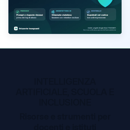
INTELLIGENZA
ARTIFICIALE, SCUOLA E
INCLUSIONE
Risorse e strumenti per
docenti e istituti