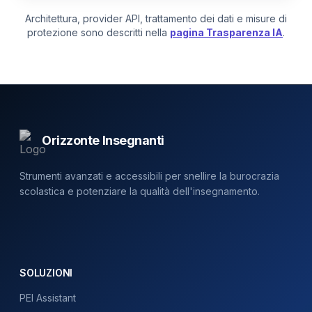
Architettura, provider API, trattamento dei dati e misure di
protezione sono descritti nella
pagina Trasparenza IA
.
Footer
Orizzonte Insegnanti
Strumenti avanzati e accessibili per snellire la burocrazia
scolastica e potenziare la qualità dell'insegnamento.
SOLUZIONI
PEI Assistant