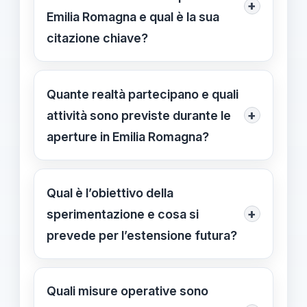
+
Emilia Romagna e qual è la sua
citazione chiave?
Pacifico (Anief) attacca: “Scelta
scellerata, non sono forni o parco
Quante realtà partecipano e quali
giochi” e chiede investimenti in
+
attività sono previste durante le
ambienti didattici e in una didattica
aperture in Emilia Romagna?
che sostenga lo sviluppo cognitivo e
Coinvolge 42 comuni; le attività sono
relazionale degli studenti.
non curriculari (sport, musica,
Qual è l’obiettivo della
laboratori) e non è prevista alcuna
+
sperimentazione e cosa si
attività didattica curricolare durante i
prevede per l’estensione futura?
giorni di apertura.
L’obiettivo è misurare l’impatto
sociale ed educativo; l’estensione è
Quali misure operative sono
valutata per il periodo 2027-2028, se i