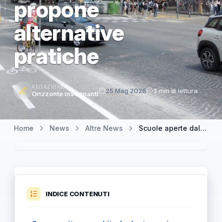
propone
alternative
pratiche
REDAZIONE
25 Mag 2026
3 min di lettura
Orizzonte Insegnanti
Home
News
Altre News
Scuole aperte dal 31 agosto in Emilia Romagna: Anief critica la misura e propone alternative pratiche
INDICE CONTENUTI