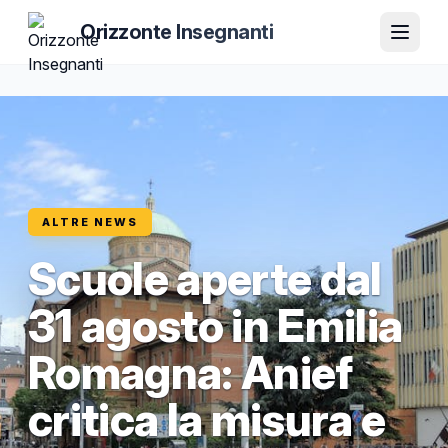
Orizzonte Insegnanti
ALTRE NEWS
Scuole aperte dal
31 agosto in Emilia
Romagna: Anief
critica la misura e