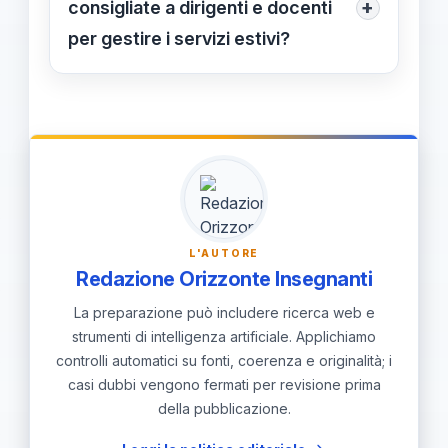
+
consigliate a dirigenti e docenti
risultati saranno positivi.
per gestire i servizi estivi?
Verificare spazi e strutture, definire
ruoli tra Comune, scuola, associazioni
e terzo settore, predisporre
documentazione per le famiglie e
protocolli di emergenza, oltre a un
piano di bilancio e monitoraggio
L'AUTORE
dell’impatto educativo.
Redazione Orizzonte Insegnanti
La preparazione può includere ricerca web e
strumenti di intelligenza artificiale. Applichiamo
controlli automatici su fonti, coerenza e originalità; i
casi dubbi vengono fermati per revisione prima
della pubblicazione.