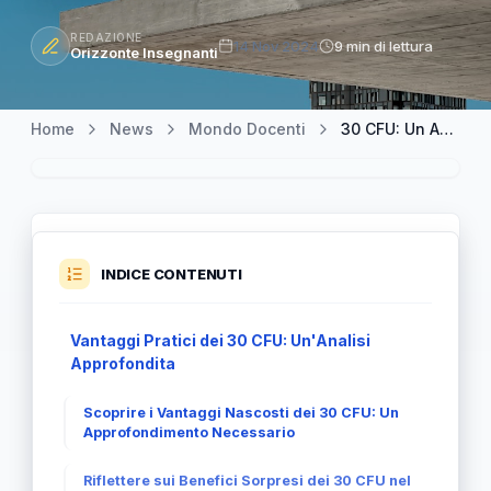
REDAZIONE
14 Nov 2024
9 min di lettura
Orizzonte Insegnanti
Home
News
Mondo Docenti
30 CFU: Un Approfondimento Sui Vantaggi Concreti
INDICE CONTENUTI
Vantaggi Pratici dei 30 CFU: Un'Analisi
Approfondita
Scoprire i Vantaggi Nascosti dei 30 CFU: Un
Approfondimento Necessario
Riflettere sui Benefici Sorpresi dei 30 CFU nel