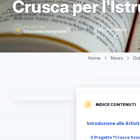
Crusca per l'Ist
REDAZIONE
03 Ott 2025
4 min di lettura
Orizzonte Insegnanti
Home
News
Did
INDICE CONTENUTI
Introduzione alle Attiv
Il Progetto "Crusca Scu