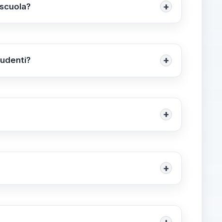
+
 scuola?
e offre materiali didattici, attività interattive e
ti, sia in modalità presenziale che online.
+
tudenti?
di competenza, comprese attività interattive,
re la curiosità linguistica degli studenti.
+
segnanti e studenti, che fornisce risorse,
uovere il dialogo tra l'Accademia e il mondo
+
ti, con attenzione alle classi multilingui.
i Firenze, sia online tramite piattaforme come
+