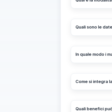
I corsi sono dispon
online accessibile a
Quali sono le date
Le iscrizioni sono
iscrizione fino al 
In quale modo i m
Attraverso attività
comprensione della
Come si integra l
L'Accademia support
strumenti adattabi
coinvolgente.
Quali benefici pu