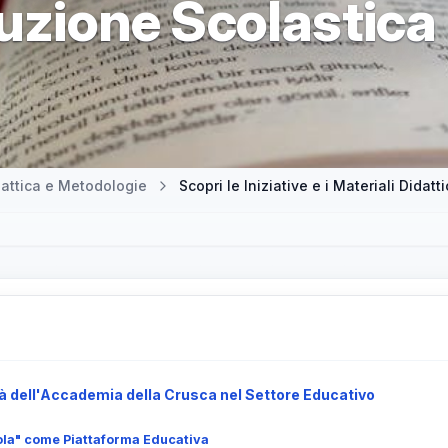
ruzione Scolastica
attica e Metodologie
Scopri le Iniziative e i Materiali Didat
ità dell'Accademia della Crusca nel Settore Educativo
ola" come Piattaforma Educativa