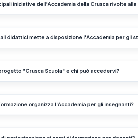
cipali iniziative dell'Accademia della Crusca rivolte alla
ative includono la piattaforma digitale
"Crusca Scuola"
, ch
la lingua italiana, oltre a corsi di formazione per insegnan
ali didattici mette a disposizione l'Accademia per gli s
ateriali pedagogici adatti a diverse fasce di età e livelli 
la storia della lingua italiana e risorse pensate per stimola
 progetto "Crusca Scuola" e chi può accedervi?
na piattaforma interattiva accessibile online, rivolta a in
ndimenti per migliorare le competenze linguistiche e prom
i formazione organizza l'Accademia per gli insegnanti?
 corsi di aggiornamento e formazione rivolti agli insegnan
o disponibili sia in modalità presenziale presso la sede d
à di partecipazione ai corsi di formazione per docenti?