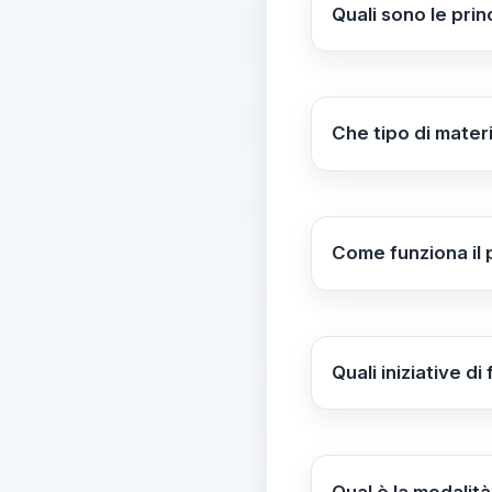
Quali sono le prin
Le principali inizi
approfondimenti sul
Che tipo di materi
L'Accademia offre m
approfondimenti sul
Come funziona il
"Crusca Scuola" è u
attività e approfo
scolastico.
Quali iniziative d
L'Accademia propone
Questi percorsi son
Zoom.
Qual è la modalit