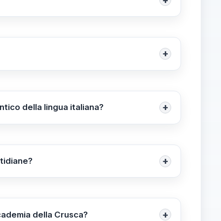
scana presso la sede di Firenze, e in modalità
100 e 150 rispettivamente.
+
zione dei partecipanti avviene in ordine di
+
ico della lingua italiana?
 i materiali favoriscono la scoperta e la
 un apprendimento più efficace e duraturo.
+
otidiane?
atiche didattiche quotidiane, offrendo
lla lingua italiana in modo naturale e
+
ccademia della Crusca?