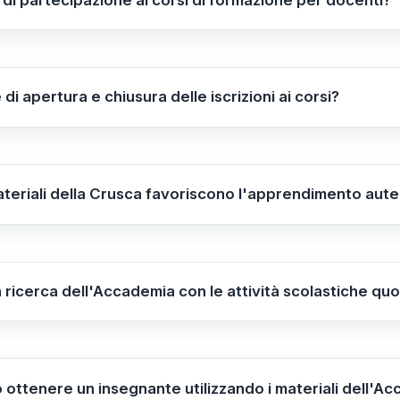
ibili in modalità presenziale, riservati ai docenti della To
 tutti gli insegnanti di Italia, con limiti di partecipanti di 
 di apertura e chiusura delle iscrizioni ai corsi?
 aperte dal
15 settembre 2025
al
15 ottobre 2025
. La sele
massimo consentito.
ateriali della Crusca favoriscono l'apprendimento autent
 coinvolgenti, approfondimenti storici e risorse interattive,
 lingua in modo stimolante e autentico, sostenendo così
a ricerca dell'Accademia con le attività scolastiche qu
a l'integrazione delle proprie risorse e attività nelle pr
li alle diverse esigenze scolastiche e promuovendo l'uso de
ò ottenere un insegnante utilizzando i materiali dell'A