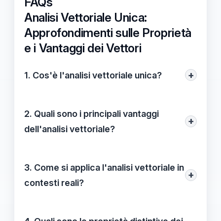
FAQs
Analisi Vettoriale Unica:
Approfondimenti sulle Proprietà
e i Vantaggi dei Vettori
+
1. Cos'è l'analisi vettoriale unica?
L'analisi vettoriale unica è una disciplina
matematica che integra i principi dei
2. Quali sono i principali vantaggi
+
vettori per risolvere problemi complessi in
dell'analisi vettoriale?
ambito scientifico e ingegneristico,
I principali vantaggi includono versatilità
permettendo una rappresentazione chiara
applicativa, chiarezza visiva nella
3. Come si applica l'analisi vettoriale in
e multidimensionale delle grandezze
+
rappresentazione, capacità di simulazione
contesti reali?
fisiche.
e ottimizzazione delle risorse,
L'analisi vettoriale viene applicata in vari
permettendo calcoli più rapidi e efficienti.
settori, dall'ingegneria alla fisica, per