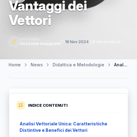
Vantaggi dei
Vettori
REDAZIONE
16 Nov 2024
8 min di lettura
Orizzonte Insegnanti
Home
News
Didattica e Metodologie
Analisi Vettoriale Unica: Approfondimenti sulle Proprietà e i Vantaggi dei Vettori
INDICE CONTENUTI
Analisi Vettoriale Unica: Caratteristiche
Distintive e Benefici dei Vettori