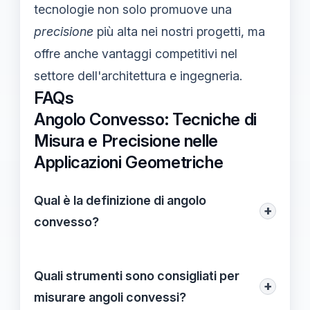
tecnologie non solo promuove una
precisione
più alta nei nostri progetti, ma
offre anche vantaggi competitivi nel
settore dell'architettura e ingegneria.
FAQs
Angolo Convesso: Tecniche di
Misura e Precisione nelle
Applicazioni Geometriche
Qual è la definizione di angolo
+
convesso?
Un angolo convesso è un angolo la cui
misura è compresa tra 0 e 180 gradi. Esso
Quali strumenti sono consigliati per
+
è caratterizzato dalla sua forma, che si
misurare angoli convessi?