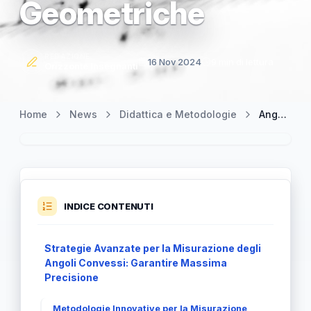
Geometriche
REDAZIONE
16 Nov 2024
9 min di lettura
Orizzonte Insegnanti
Home
News
Didattica e Metodologie
Angolo Convesso: Tecniche di Misura e Precisione nelle Applicazioni Geometriche
INDICE CONTENUTI
Strategie Avanzate per la Misurazione degli
Angoli Convessi: Garantire Massima
Precisione
Metodologie Innovative per la Misurazione