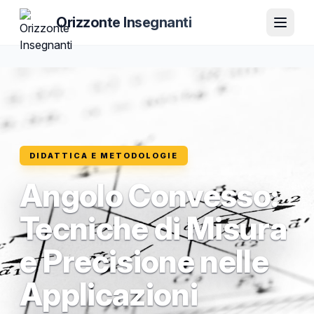
Orizzonte Insegnanti
DIDATTICA E METODOLOGIE
Angolo Convesso:
Tecniche di Misura
e Precisione nelle
Applicazioni