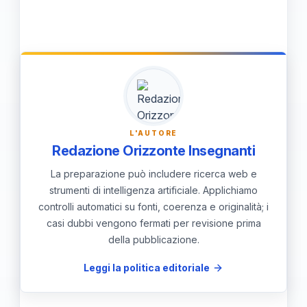
Una formazione continua e adeguata
risultati più precisi e di migliorare la
consente ai professionisti di comprendere
progettazione geometrica.
meglio le tecniche e gli strumenti di
misurazione, aumentando così la loro
competenza e consapevolezza riguardo
l'importanza della precisione nel loro
L'AUTORE
lavoro quotidiano.
Redazione Orizzonte Insegnanti
La preparazione può includere ricerca web e
strumenti di intelligenza artificiale. Applichiamo
controlli automatici su fonti, coerenza e originalità; i
casi dubbi vengono fermati per revisione prima
della pubblicazione.
Leggi la politica editoriale