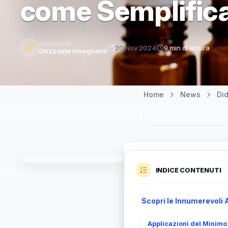
come Semplifica
REDAZIONE
20 Nov 2024
9 min di lettura
Orizzonte Insegnanti
Home
News
Did
INDICE CONTENUTI
Scopri le Innumerevoli 
Applicazioni del Minimo