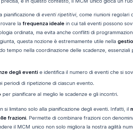
precisa, e in questo contesto, il MCM unico gioca un ruol
 pianificazione di
eventi ripetitivi
, come riunioni regolari
trovare la
frequenza ideale
in cui tali eventi possono sov
gia ordinata, ma evita anche conflitti di programmazione,
aggiunta, questa nozione è estremamente utile nella
gestio
o tempo nella coordinazione delle scadenze, essenziali p
nze degli eventi
e identifica il numero di eventi che si 
i periodi di ripetizione di ciascun evento.
o
per pianificare al meglio le scadenze e gli incontri.
si limitano solo alla pianificazione degli eventi. Infatti, il
m
lle frazioni
. Permette di combinare frazioni con denominat
ere il MCM unico non solo migliora la nostra agilità nume