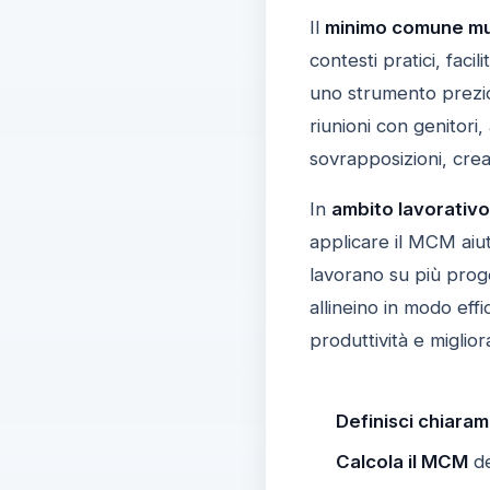
Il
minimo comune mul
contesti pratici, faci
uno strumento prezio
riunioni con genitori,
sovrapposizioni, cre
In
ambito lavorativo
applicare il MCM aiut
lavorano su più prog
allineino in modo eff
produttività e miglio
Definisci chiaram
Calcola il MCM
de