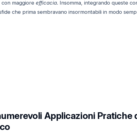
i con maggiore
efficacia
. Insomma, integrando queste com
sfide che prima sembravano insormontabili in modo sempli
nnumerevoli Applicazioni Pratich
ico