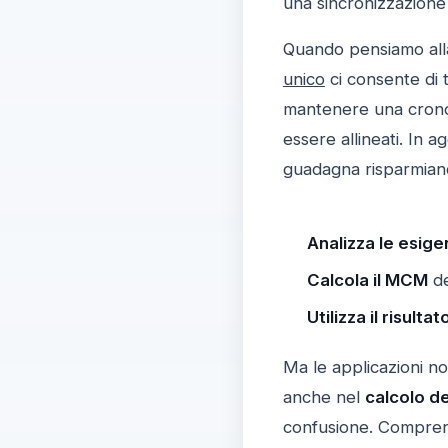
una sincronizzazione 
Quando pensiamo alla
unico
ci consente di 
mantenere una cronolo
essere allineati. In 
guadagna risparmiand
Analizza le esige
Calcola il MCM
de
Utilizza il risultat
Ma le applicazioni non 
anche nel
calcolo de
confusione. Comprend