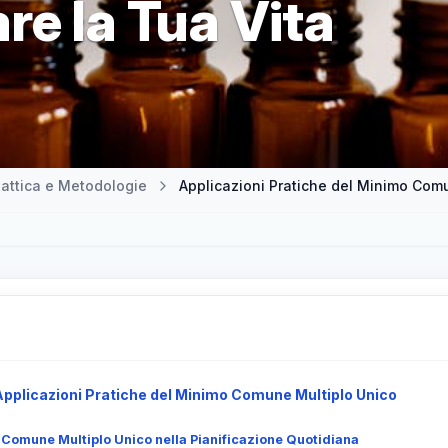
re la Tua Vita
attica e Metodologie
Applicazioni Pratiche del Minimo Comu
Applicazioni Pratiche del Minimo Comune Multiplo Unico
 Comune Multiplo Unico nella Pianificazione Quotidiana