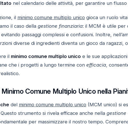
ultato
nel calendario delle attività, per garantire un flusso
zione, il
minimo comune multiplo unico
gioca un ruolo vit
iamo il caso della
gestione finanziaria
: il MCM è utile per 
 evitando passaggi complessi e confusioni. Inoltre, nell’a
zioni diverse di ingredienti diventa un gioco da ragazzi, 
re il
minimo comune multiplo unico
e le sue applicazioni
iane che i progetti a lungo termine con
efficacia
, consente
ealistico.
l Minimo Comune Multiplo Unico nella Piani
iche
del
minimo comune multiplo unico
(MCM unico) si est
 Questo strumento si rivela efficace anche nella
gestione 
 fondamentale per massimizzare il nostro tempo. Compren