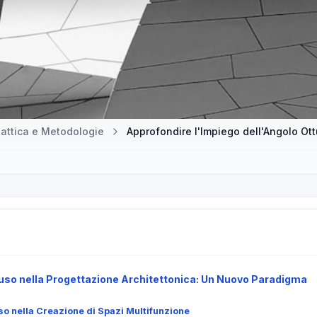
attica e Metodologie
Approfondire l'Impiego dell'Angolo Ott
tuso nella Progettazione Architettonica: Un Nuovo Paradigma
uso nella Creazione di Spazi Multifunzione