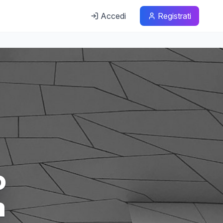
Accedi
Registrati
o
à