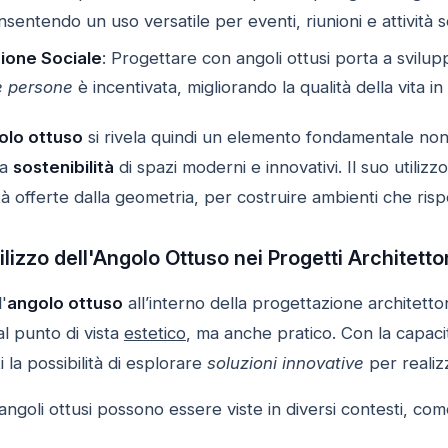
sentendo un uso versatile per eventi, riunioni e attività so
zione Sociale
: Progettare con angoli ottusi porta a svilu
le persone
è incentivata, migliorando la qualità della vita in
olo ottuso
si rivela quindi un elemento fondamentale non
la
sostenibilità
di spazi moderni e innovativi. Il suo utilizzo
ità offerte dalla geometria, per costruire ambienti che r
tilizzo dell'Angolo Ottuso nei Progetti Architett
'
angolo ottuso
all’interno della progettazione architet
l punto di vista
estetico
, ma anche pratico. Con la capacit
i la possibilità di esplorare
soluzioni innovative
per realizz
 angoli ottusi possono essere viste in diversi contesti, co