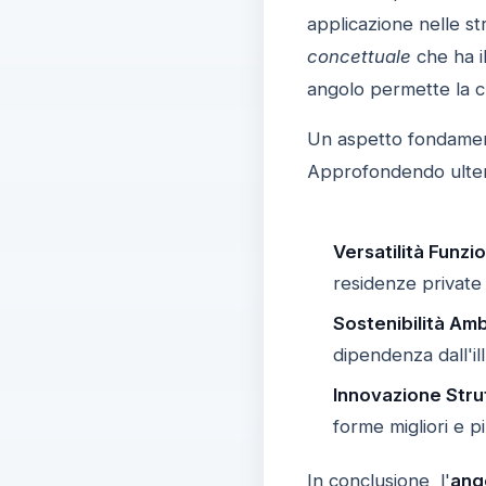
applicazione nelle st
concettuale
che ha il
angolo permette la c
Un aspetto fondamenta
Approfondendo ulteri
Versatilità Funzi
residenze private 
Sostenibilità Am
dipendenza dall'il
Innovazione Stru
forme migliori e p
In conclusione, l'
ang