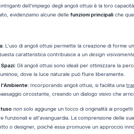
intriganti dell'impiego degli angoli ottusi è la loro capacità
uito, evidenziamo alcune delle
funzioni principali
che ques
a
: L'uso di angoli ottusi permette la creazione di forme u
 Questa caratteristica contribuisce a un
design visivament
 Spazi
: Gli angoli ottusi sono ideali per ottimizzare la p
luminosi, dove la luce naturale può fluire liberamente.
 l'Ambiente
: Incorporando angoli ottusi, si facilita una
tra
l paesaggio circostante, creando un dialogo visivo che arri
ttuso
non solo aggiunge un tocco di originalità ai progetti
re funzionali e all'avanguardia. La comprensione delle su
tetto o designer, poiché essa promuove un approccio inno