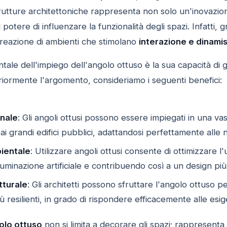
rutture architettoniche rappresenta non solo un'inovazion
 potere di influenzare la funzionalità degli spazi. Infatti, 
reazione di ambienti che stimolano
interazione e dinami
le dell'impiego dell'angolo ottuso è la sua capacità di ge
ormente l'argomento, consideriamo i seguenti benefici:
onale
: Gli angoli ottusi possono essere impiegati in una va
ai grandi edifici pubblici, adattandosi perfettamente alle 
bientale
: Utilizzare angoli ottusi consente di ottimizzare l
luminazione artificiale e contribuendo così a un design più
tturale
: Gli architetti possono sfruttare l'angolo ottuso p
iù resilienti, in grado di rispondere efficacemente alle esi
olo ottuso
non si limita a decorare gli spazi; rappresent