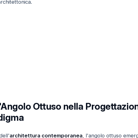
rchitettonica.
'Angolo Ottuso nella Progettazio
digma
ell'
architettura contemporanea
, l'angolo ottuso emer