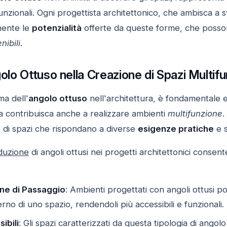
unzionali. Ogni progettista architettonico, che ambisca a
mente le
potenzialità
offerte da queste forme, che posson
nibili
.
golo Ottuso nella Creazione di Spazi Multif
a dell'
angolo ottuso
nell'architettura, è fondamentale
 ma contribuisca anche a realizzare ambienti
multifunzione
.
ne di spazi che rispondano a diverse
esigenze pratiche
e s
duzione
di angoli ottusi nei progetti architettonici consente
one di Passaggio
: Ambienti progettati con angoli ottusi po
erno di uno spazio, rendendoli più accessibili e funzionali.
ibili
: Gli spazi caratterizzati da questa tipologia di ango