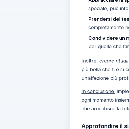
speciale, può info
Prendersi del tem
completamente nel
Condividere un m
per quello che fai
Inoltre,
creare ritual
più bella che ti è su
un’affezione più pro
In conclusione
, impl
ogni momento insieme 
che arricchisce la tel
Approfondire il s