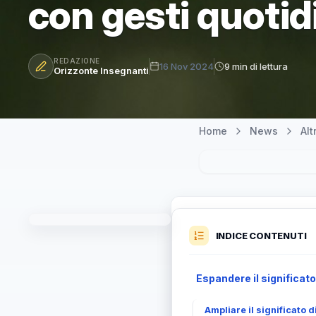
con gesti quotidi
REDAZIONE
16 Nov 2024
9 min di lettura
Orizzonte Insegnanti
Home
News
Al
INDICE CONTENUTI
Espandere il significato
Ampliare il significato d