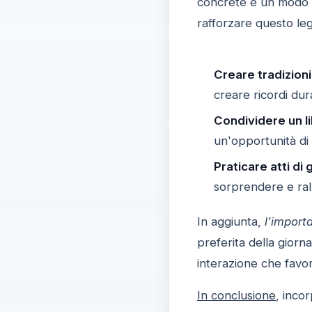
concrete è un modo 
rafforzare questo le
Creare tradizioni
creare ricordi dura
Condividere un li
un'opportunità di
Praticare atti di 
sorprendere e rall
In aggiunta,
l'import
preferita della giorn
interazione che favor
In conclusione
, incor