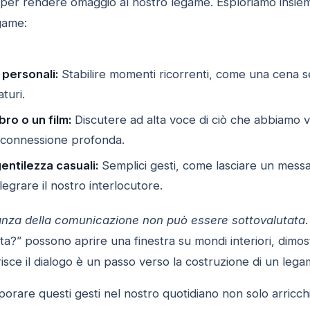
per rendere omaggio al nostro legame. Esploriamo insie
game:
 personali:
Stabilire momenti ricorrenti, come una cena se
turi.
bro o un film:
Discutere ad alta voce di ciò che abbiamo vi
 connessione profonda.
gentilezza casuali:
Semplici gesti, come lasciare un mess
egrare il nostro interlocutore.
anza della comunicazione non può essere sottovalutata
ata?” possono aprire una finestra su mondi interiori, dimos
isce il dialogo è un passo verso la costruzione di un lega
porare questi gesti nel nostro quotidiano non solo arricchis