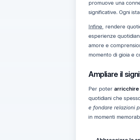
promuove una conness
significative. Ogni i
Infine
, rendere quotid
esperienze quotidian
amore e comprensione 
momento di gioia e c
Ampliare il sign
Per poter
arricchire
quotidiani che spess
e fondare relazioni p
in momenti memorabil
Abbracciare la s