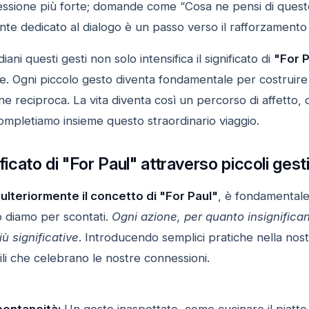
ione più forte; domande come “Cosa ne pensi di questo?
stante dedicato al dialogo è un passo verso il rafforzament
iani questi gesti non solo intensifica il significato di
"For P
e. Ogni piccolo gesto diventa fondamentale per costruire
reciproca. La vita diventa così un percorso di affetto, d
ompletiamo insieme questo straordinario viaggio.
ificato di "For Paul" attraverso piccoli gesti
 ulteriormente il concetto di "For Paul"
, è fondamentale
o diamo per scontati.
Ogni azione, per quanto insignifica
iù significative
. Introducendo semplici pratiche nella nos
i che celebrano le nostre connessioni.
pontaneità:
Un gesto inaspettato, come cucinare il piatto 