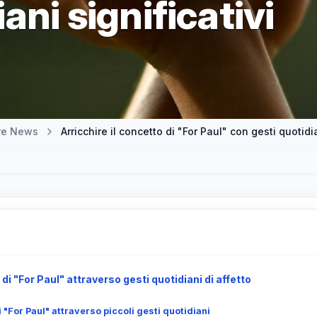
ani significativi
tre News
Arricchire il concetto di "For Paul" con gesti quotidia
 di "For Paul" attraverso gesti quotidiani di affetto
i "For Paul" attraverso piccoli gesti quotidiani