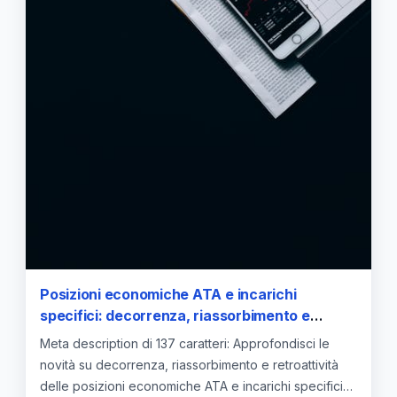
Posizioni economiche ATA e incarichi
specifici: decorrenza, riassorbimento e
retroattività — approfondimento e guida
Meta description di 137 caratteri: Approfondisci le
novità su decorrenza, riassorbimento e retroattività
delle posizioni economiche ATA e incarichi specifici