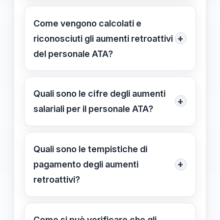
Le disposizioni si trovano
principalmente nel CCNL 2019/21, che
Come vengono calcolati e
disciplina i riconoscimenti economici
+
riconosciuti gli aumenti retroattivi
del personale ATA.
del personale ATA?
Gli aumenti vengono calcolati e
riconosciuti automaticamente
Quali sono le cifre degli aumenti
+
attraverso aggiornamenti dei cedolini
salariali per il personale ATA?
di paga, retroattivamente dal 1°
Gli aumenti possono superare i 2.000
settembre 2024.
euro annui, distribuiti su 13 mensilità,
Quali sono le tempistiche di
con variazioni a seconda delle
+
pagamento degli aumenti
categorie e delle responsabilità.
retroattivi?
Il pagamento potrebbe avvenire nelle
buste paga successive al
Come si può verificare che gli