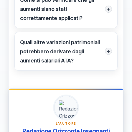
riconoscimento, con possibile ritardo
+
aumenti siano stati
rispetto alla retroattività ufficiale.
correttamente applicati?
Si consiglia di controllare i cedolini di
gennaio 2025 e consultare
Quali altre variazioni patrimoniali
ufficialmente l’ufficio del personale o i
+
potrebbero derivare dagli
rappresentanti sindacali.
aumenti salariali ATA?
Potrebbero esserci aggiornamenti di
indennità di rischio o funzione
collegate alle nuove posizioni, in base
alle norme vigenti.
L'AUTORE
Redazione Orizzonte Insegnanti