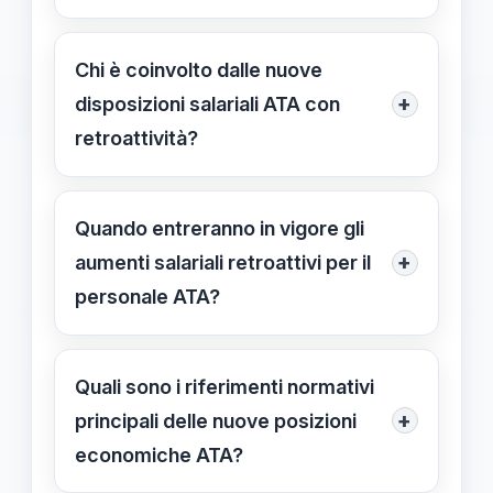
Le nuove posizioni prevedono
aumenti salariali riconosciuti
Chi è coinvolto dalle nuove
retroattivamente da settembre 2024,
+
disposizioni salariali ATA con
migliorando la retribuzione del
retroattività?
personale ATA in modo più equo e
Il provvedimento interessa Assistenti
trasparente.
Amministrativi, Tecnici, Collaboratori
Quando entreranno in vigore gli
Scolastici e altri ruoli del personale
+
aumenti salariali retroattivi per il
ATA.
personale ATA?
Gli aumenti sono stati riconosciuti
retroattivamente a partire dal 1°
Quali sono i riferimenti normativi
settembre 2024, con effetti già
+
principali delle nuove posizioni
maturati nel mese di riferimento.
economiche ATA?