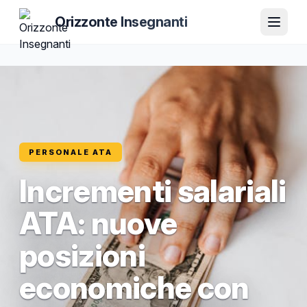
Orizzonte Insegnanti
PERSONALE ATA
Incrementi salariali
ATA: nuove
posizioni
economiche con