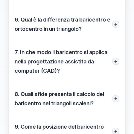
comportamenti di massa nei corpi rigidi e
La posizione del baricentro influisce sulla
analizzare i punti di equilibrio in organismi
stabilità degli edifici poiché determina
6. Qual è la differenza tra baricentro e
viventi.
+
come le forze di gravità e altre
ortocentro in un triangolo?
sollecitazioni vengono distribuite. Un
Il baricentro è il punto di equilibrio del
baricentro ben calcolato riduce il rischio di
triangolo e si trova all'interno del
7. In che modo il baricentro si applica
ribaltamento e cedimenti strutturali.
triangolo, mentre l'ortocentro è il punto di
+
nella progettazione assistita da
intersezione delle altezze e può trovarsi
computer (CAD)?
all'interno, all'esterno o su un vertice, a
Nei software CAD, il calcolo del baricentro
seconda del tipo di triangolo.
è integrato per permettere agli ingegneri di
8. Quali sfide presenta il calcolo del
+
visualizzare come i carichi influenzano le
baricentro nei triangoli scaleni?
strutture, aiutando nell'ottimizzazione dei
Nei triangoli scaleni, la posizione del
progetti e migliorando la comprensione
baricentro è influenzata dalla distribuzione
9. Come la posizione del baricentro
delle interazioni tra gli elementi progettuali.
+