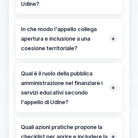
Udine?
Investimento nell'infanzia,
Coinvolgimento della comunità e
In che modo l'appello collega
Connessione tra servizi educativi e
+
apertura e inclusione a una
territorio. Udine è citata come
coesione territoriale?
esempio di aumento delle risorse
L'inclusione è vista come leva di
destinate all'educazione.
coesione: le pratiche inclusive
Qual è il ruolo della pubblica
diventano parte della vita civica e
amministrazione nel finanziare i
+
accompagnano trasformazioni
servizi educativi secondo
demografiche, non solo obiettivo
l'appello di Udine?
didattico.
La proposta sottolinea la
responsabilità democratica di
Quali azioni pratiche propone la
incrementare le risorse e garantire
+
checklist per aprire e includere la