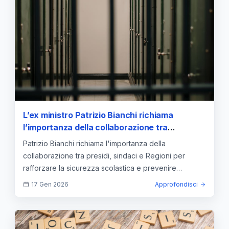
L’ex ministro Patrizio Bianchi richiama
l’importanza della collaborazione tra
istituzioni per la sicurezza scolastica
Patrizio Bianchi richiama l'importanza della
collaborazione tra presidi, sindaci e Regioni per
rafforzare la sicurezza scolastica e prevenire
tragedie come quella di La Spezia.
17 Gen 2026
Approfondisci