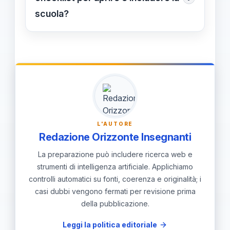
equità di accesso fin dall'infanzia,
scuola?
con monitoraggio degli impatti.
Coinvolgere le famiglie fin dall’inizio,
allocare risorse mirate, formare il
personale su inclusione e BES, e
collegare reti tra scuola, sanità e
servizi sociali per un supporto
integrato.
L'AUTORE
Redazione Orizzonte Insegnanti
La preparazione può includere ricerca web e
strumenti di intelligenza artificiale. Applichiamo
controlli automatici su fonti, coerenza e originalità; i
casi dubbi vengono fermati per revisione prima
della pubblicazione.
Leggi la politica editoriale