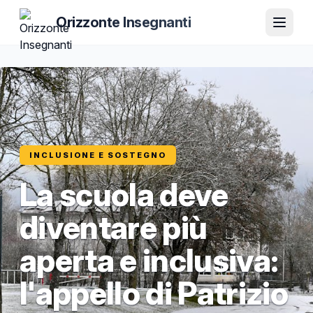
Orizzonte Insegnanti
INCLUSIONE E SOSTEGNO
La scuola deve
diventare più
aperta e inclusiva:
l'appello di Patrizio