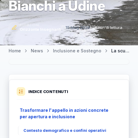
Bianchi a Udine
REDAZIONE
15 Mag 2026
4 min di lettura
Orizzonte Insegnanti
Home
News
Inclusione e Sostegno
La scuola deve diventare più aperta e inclusiva: l'appello di Patrizio Bianchi a Udine
INDICE CONTENUTI
Trasformare l'appello in azioni concrete
per apertura e inclusione
Contesto demografico e confini operativi