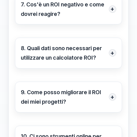
consentendo di valutare
7. Cos'è un ROI negativo e come
+
costantemente i ritorni di piccole
dovrei reagire?
spese aziendali rispetto ai loro
Un ROI negativo indica che
benefici.
l'investimento ha generato perdite. In
questo caso, è consigliabile rivedere
8. Quali dati sono necessari per
+
la strategia adottata e valutare se
utilizzare un calcolatore ROI?
modificare o interrompere
Per utilizzare un calcolatore ROI, è
l'investimento.
necessario raccogliere dati sui costi
totali dell'investimento, i guadagni
9. Come posso migliorare il ROI
+
attesi e il tempo previsto per il ritorno
dei miei progetti?
sui costi.
Per migliorare il ROI, puoi ottimizzare
i costi, aumentare i ricavi previsti, e
monitorare e valutare costantemente
10. Ci sono strumenti online per