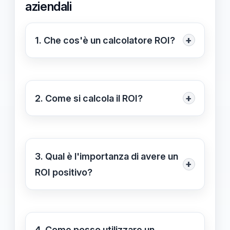
aziendali
+
1. Che cos'è un calcolatore ROI?
Un calcolatore ROI è uno strumento
che permette di calcolare il ritorno
sugli investimenti, fornendo una
+
2. Come si calcola il ROI?
misura quantitativa dell'efficacia di un
La formula per calcolare il ROI è: ROI
investimento rispetto ai costi
= (Guadagno dall'investimento -
sostenuti.
Costo dell'investimento) / Costo
3. Qual è l'importanza di avere un
+
dell'investimento. Questo calcolo
ROI positivo?
fornisce un'idea chiara della
Un ROI positivo indica che
redditività dell'investimento.
l'investimento ha generato più
guadagni rispetto ai costi sostenuti, il
4. Come posso utilizzare un