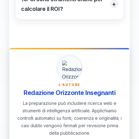
+
le performance dei tuoi investimenti.
calcolare il ROI?
Sì, esistono numerosi strumenti e
calcolatori ROI disponibili online che
possono semplificare il processo di
calcolo e aiutarti a valutare i tuoi
investimenti in modo più efficace.
L'AUTORE
Redazione Orizzonte Insegnanti
La preparazione può includere ricerca web e
strumenti di intelligenza artificiale. Applichiamo
controlli automatici su fonti, coerenza e originalità; i
casi dubbi vengono fermati per revisione prima
della pubblicazione.