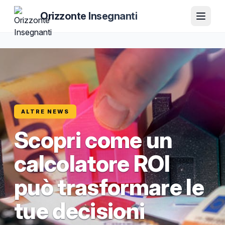
Orizzonte Insegnanti
ALTRE NEWS
Scopri come un
calcolatore ROI
può trasformare le
tue decisioni