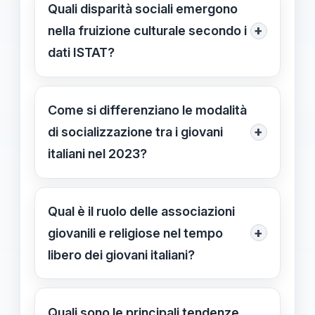
elevata, come la laurea, partecipano
Quali disparità sociali emergono
più attivamente a eventi culturali,
+
nella fruizione culturale secondo i
contribuendo a ridurre il divario
dati ISTAT?
sociale nella fruizione culturale.
Le famiglie con risorse limitate investi
meno in attività come cinema e
Come si differenziano le modalità
concerti, perpetuando le
+
di socializzazione tra i giovani
disuguaglianze e creando un divario
italiani nel 2023?
tra diversi gruppi sociali.
Le attività sportive sono più praticate
tra i più giovani, mentre
Qual è il ruolo delle associazioni
l'aggregazione sociale avviene
+
giovanili e religiose nel tempo
regolarmente, con il 72,5% che
libero dei giovani italiani?
riunisce gli amici almeno una volta
Le associazioni e le organizzazioni
alla settimana.
religiose promuovono l'inclusione e la
Quali sono le principali tendenze