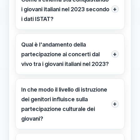
+
i giovani italiani nel 2023 secondo
i dati ISTAT?
Nel 2023, il 68,2% degli undicenni
frequenta il cinema, salendo al 79,1%
Qual è l'andamento della
tra i diciottenni, con interesse che
+
partecipazione ai concerti dal
cresce con l'età, secondo i dati
vivo tra i giovani italiani nel 2023?
ISTAT.
La partecipazione ai concerti cresce
con l'età, passando dal 21,8% degli
In che modo il livello di istruzione
11enni al 48,1% tra i 19enni, indicando
dei genitori influisce sulla
+
un interesse crescente per eventi
partecipazione culturale dei
musicali.
giovani?
I figli di genitori con istruzione