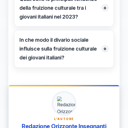
crescita personale, contribuendo a un
+
della fruizione culturale tra i
coinvolgimento che va oltre
giovani italiani nel 2023?
l'intrattenimento, anche se meno
Il cinema e i concerti rappresentano le
diffuso rispetto alle attività sportive.
attività più apprezzate, ma persistono
In che modo il divario sociale
disparità sociali che influenzano
+
influisce sulla fruizione culturale
l'accesso e la partecipazione alle
dei giovani italiani?
diverse attività culturali.
Il divario sociale limita l'accesso alle
attività culturali di qualità per le
famiglie con risorse più basse,
rafforzando le disuguaglianze nel
tempo e creando barriere
all'inclusione culturale.
L'AUTORE
Redazione Orizzonte Insegnanti