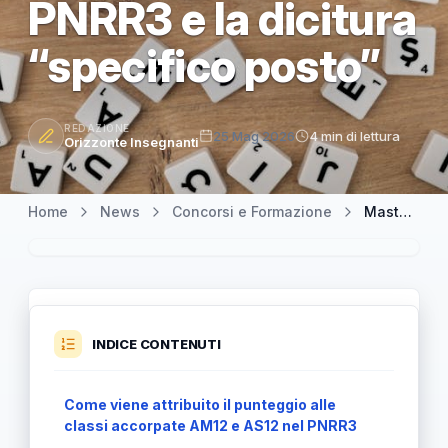
PNRR3 e la dicitura
“specifico posto”
REDAZIONE
25 Mag 2026
4 min di lettura
Orizzonte Insegnanti
Home
News
Concorsi e Formazione
MasterMnemosine.it: Dibattito sulle classi accorpate nel concorso PNRR3 e la dicitura “specifico posto”
INDICE CONTENUTI
Come viene attribuito il punteggio alle
classi accorpate AM12 e AS12 nel PNRR3