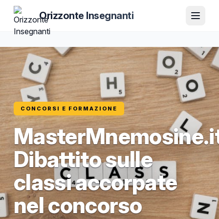
Orizzonte Insegnanti
CONCORSI E FORMAZIONE
MasterMnemosine.it
Dibattito sulle
classi accorpate
nel concorso