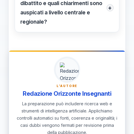
codici presenti nella domanda,
dibattito e quali chiarimenti sono
AS12, con variabilità interpretativa tra
+
richiedere chiarimenti agli Uffici
auspicati a livello centrale e
le regioni.
Scolastici Regionali per uniformità di
regionale?
interpretazione e conservare prove di
Chiarimenti ufficiali sono auspicati per
invio e di decisioni delle commissioni.
uniformare l’interpretazione e la
pratica tra regioni. Senza tali
indicazioni, i candidati rischiano esiti
non coerenti con la loro preparazione;
MasterMnemosine.it monitora le linee
L'AUTORE
guida per offrire una guida operativa
Redazione Orizzonte Insegnanti
continua.
La preparazione può includere ricerca web e
strumenti di intelligenza artificiale. Applichiamo
controlli automatici su fonti, coerenza e originalità; i
casi dubbi vengono fermati per revisione prima
della pubblicazione.