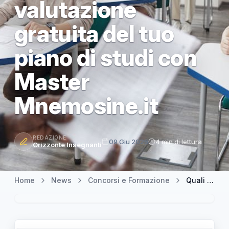
valutazione
gratuita del tuo
piano di studi con
Master
Mnemosine.it
REDAZIONE
09 Giu 2026
4 min di lettura
Orizzonte Insegnanti
Home
News
Concorsi e Formazione
Quali classi di concorso puoi accedere? Scopri subito la valutazione gratuita del tuo piano di studi con Master Mnemosine.it