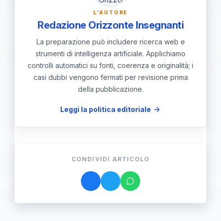
e contatta 351 867 2677 o
L'AUTORE
[email protected], oppure visita
Redazione Orizzonte Insegnanti
www.mastermnemosine.it per avviare
La preparazione può includere ricerca web e
la procedura.
strumenti di intelligenza artificiale. Applichiamo
controlli automatici su fonti, coerenza e originalità; i
casi dubbi vengono fermati per revisione prima
della pubblicazione.
Leggi la politica editoriale
CONDIVIDI ARTICOLO