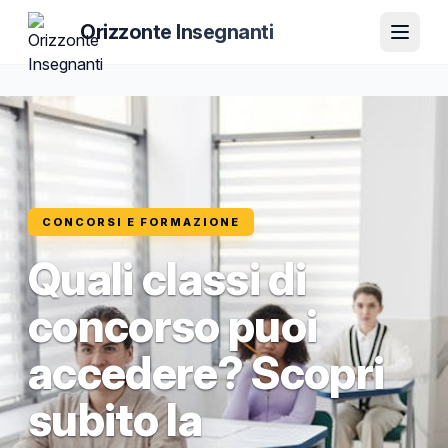
Orizzonte Insegnanti
CONCORSI E FORMAZIONE
Quali classi di
concorso puoi
accedere? Scopri
subito la