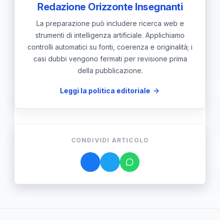
indicatori come tassi di
Redazione Orizzonte Insegnanti
completamento, tempi di assunzione
La preparazione può includere ricerca web e
e stabilità occupazionale.
strumenti di intelligenza artificiale. Applichiamo
controlli automatici su fonti, coerenza e originalità; i
casi dubbi vengono fermati per revisione prima
della pubblicazione.
Leggi la politica editoriale
CONDIVIDI ARTICOLO