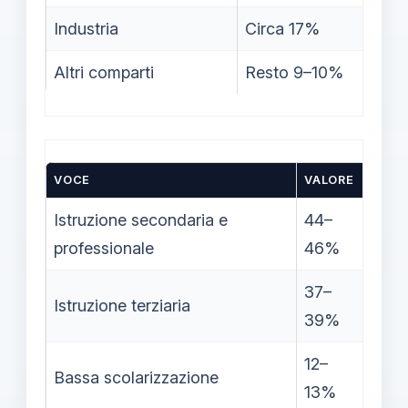
Industria
Circa 17%
Altri comparti
Resto 9–10%
VOCE
VALORE
NOT
Istruzione secondaria e
44–
Diplo
professionale
46%
profe
37–
Istruzione terziaria
Laur
39%
12–
Risc
Bassa scolarizzazione
13%
merc