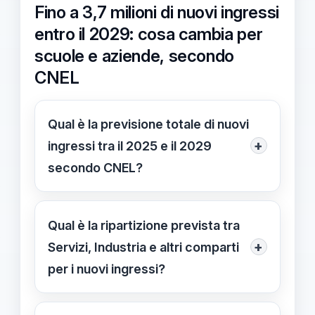
Fino a 3,7 milioni di nuovi ingressi
entro il 2029: cosa cambia per
scuole e aziende, secondo
CNEL
Qual è la previsione totale di nuovi
+
ingressi tra il 2025 e il 2029
secondo CNEL?
La CNEL stima 3,279–3,721 milioni di
nuovi ingressi tra il 2025 e il 2029,
Qual è la ripartizione prevista tra
con una domanda di sostituzione pari
+
Servizi, Industria e altri comparti
all'80–90% del fabbisogno.
per i nuovi ingressi?
Servizi (terziario): 2,423–2,740 milioni