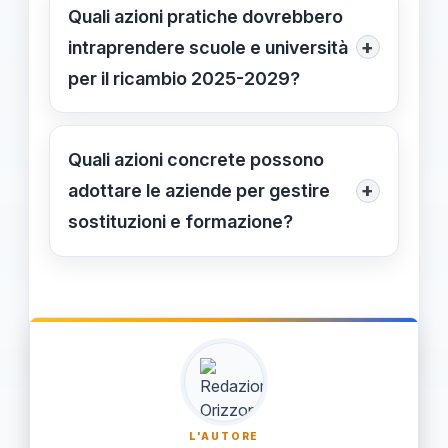
(73–74% del fabbisogno). Industria:
Quali azioni pratiche dovrebbero
circa 17% del fabbisogno. Altri
+
intraprendere scuole e università
comparti: resto 9–10%.
per il ricambio 2025-2029?
Scuole e università dovrebbero
definire percorsi formativi mirati alle
Quali azioni concrete possono
professioni tecniche, integrare studio
+
adottare le aziende per gestire
e pratica con stage/apprendistato
sostituzioni e formazione?
strutturati e aggiornare curricula
Pianificare sostituzioni anticipate,
includendo competenze digitali,
progettare piani di formazione
manutenzione avanzata e logistica;
continua, riordinare ladders di
definire una mappa di competenze e
carriera per profili tecnici e digitali,
monitorare gli stage.
promuovere collaborazioni con
istituzioni formative e monitorare
L'AUTORE