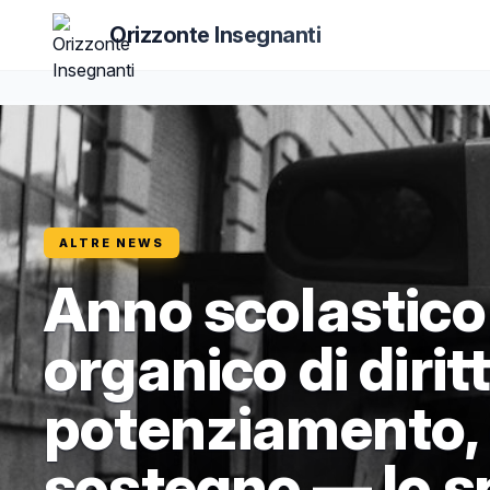
Orizzonte Insegnanti
ALTRE NEWS
Anno scolastico
organico di diritt
potenziamento, e
sostegno — lo s