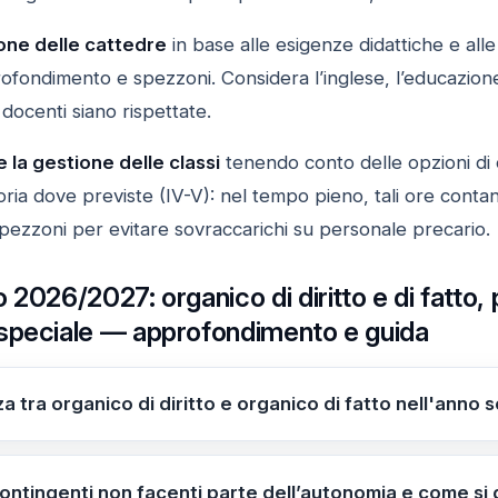
ione delle cattedre
in base alle esigenze didattiche e alle 
profondimento e spezzoni. Considera l’inglese, l’educazione
i docenti siano rispettate.
 la gestione delle classi
tenendo conto delle opzioni di o
oria dove previste (IV-V): nel tempo pieno, tali ore contan
pezzoni per evitare sovraccarichi su personale precario.
 2026/2027: organico di diritto e di fatto,
speciale — approfondimento e guida
za tra organico di diritto e organico di fatto nell'anno
o è definito dall’ordinamento; l'organico di fatto è la fless
l 2026/2027 il potenziamento prevede 1.407 posti complessi
ontingenti non facenti parte dell’autonomia e come si