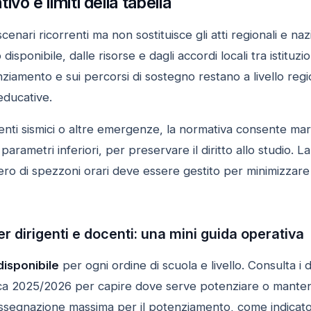
vo e limiti della tabella
scenari ricorrenti ma non sostituisce gli atti regionali e na
isponibile, dalle risorse e dagli accordi locali tra istituzion
ziamento e sui percorsi di sostegno restano a livello regi
educative.
enti sismici o altre emergenze, la normativa consente margin
rametri inferiori, per preservare il diritto allo studio. La c
o di spezzoni orari deve essere gestito per minimizzare l
er dirigenti e docenti: una mini guida operativa
disponibile
per ogni ordine di scuola e livello. Consulta i d
ca 2025/2026 per capire dove serve potenziare o mantener
l’assegnazione massima per il potenziamento, come indicato