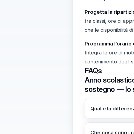
Progetta la ripartiz
tra classi, ore di ap
che le disponibilità d
Programma l’orario e
Integra le ore di mot
contenimento degli s
FAQs
Anno scolastico
sostegno — lo 
Qual è la differen
L'organico di diritt
esigenze reali. Ne
Che cosa sono i c