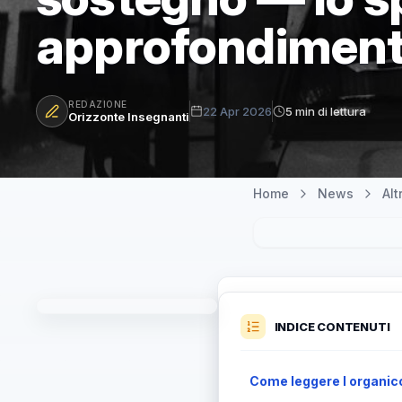
approfondiment
REDAZIONE
22 Apr 2026
5 min di lettura
Orizzonte Insegnanti
Home
News
Al
INDICE CONTENUTI
Come leggere l organico