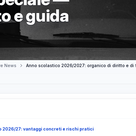
o e guida
tre News
 2026/27: vantaggi concreti e rischi pratici