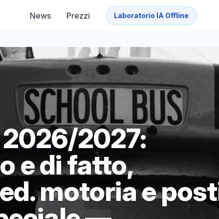
News
Prezzi
Laboratorio IA Offline
 2026/2027:
o e di fatto,
d. motoria e post
peciale —