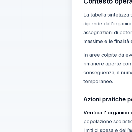
Contesto operati
La tabella sintetizza 
dipende dall’organico d
assegnazioni di poten
massime e le finalità 
In aree colpite da ev
rimanere aperte con pa
conseguenza, il numer
temporanee.
Azioni pratiche p
Verifica l' organico 
popolazione scolasti
limiti di spesa e del