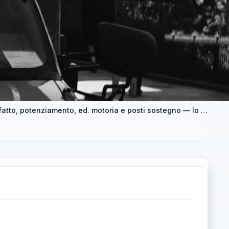
Anno scolastico 2026/2027: organico di diritto e di fatto, potenziamento, ed. motoria e posti sostegno — lo speciale — approfondimento e guida