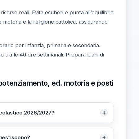
risorse reali. Evita esuberi e punta all’equilibrio
 motoria e la religione cattolica, assicurando
rario per infanzia, primaria e secondaria.
o tra le 40 ore settimanali. Prepara piani di
 potenziamento, ed. motoria e posti
+
 scolastico 2026/2027?
ibilità operata dalle Regioni per adeguarsi alle
vi destinati all’offerta formativa e progetti
+
 gestiscono?