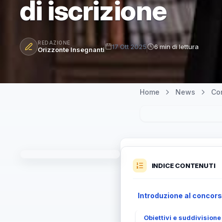
di iscrizione
REDAZIONE
17 Ott 2025
6 min di lettura
Orizzonte Insegnanti
Home
News
Co
INDICE CONTENUTI
Introduzione al concorso
Obiettivi e suddivisione