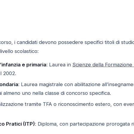
so, i candidati devono possedere specifici titoli di studio 
ivello scolastico:
’infanzia e primaria
: Laurea in
Scienze della Formazione 
l 2002.
condaria
: Laurea magistrale con abilitazione all’insegname
cui almeno uno nella classe di concorso specifica.
alizzazione tramite TFA o riconoscimento estero, con even
o Pratici (ITP)
: Diploma, con partecipazione prorogata ri