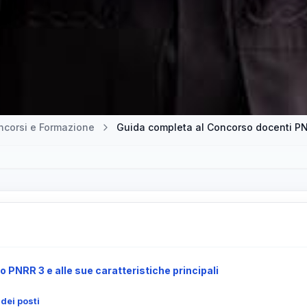
ncorsi e Formazione
 PNRR 3 e alle sue caratteristiche principali
 dei posti