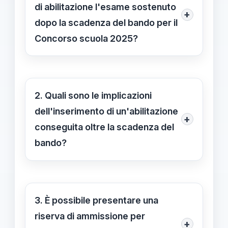
di abilitazione l'esame sostenuto
+
dopo la scadenza del bando per il
Concorso scuola 2025?
No, come confermato dalla
normativa ufficiale, l'abilitazione
conseguita dopo la scadenza del
2. Quali sono le implicazioni
bando non può essere inserita come
dell'inserimento di un'abilitazione
+
titolo di abilitazione nel modulo di
conseguita oltre la scadenza del
domanda. È fondamentale possedere
bando?
il titolo entro la data limite stabilita per
L'inserimento dell'abilitazione
poterlo considerare valido ai fini del
ottenuta dopo la scadenza comporta
concorso.
che il titolo non possa essere
3. È possibile presentare una
considerato nel punteggio per il
riserva di ammissione per
+
concorso. Di conseguenza, si perde