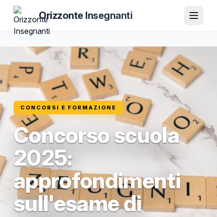
Orizzonte Insegnanti
CONCORSI E FORMAZIONE
Concorso scuola
2025:
approfondimenti
sull'esame di