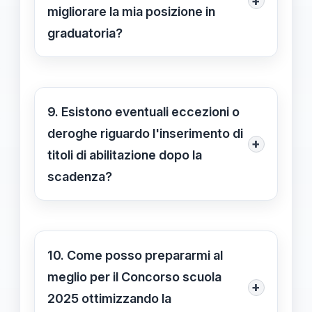
+
verranno considerati per la
migliorare la mia posizione in
valutazione del punteggio e la
graduatoria?
posizione in graduatoria, mentre
No, ai fini della graduatoria del
quelli conseguiti successivamente
concorso, l'abilitazione deve essere
non avranno alcun impatto.
posseduta entro la data di scadenza
9. Esistono eventuali eccezioni o
del bando. Qualora venga conseguita
deroghe riguardo l'inserimento di
+
successivamente, essa non potrà
titoli di abilitazione dopo la
modificare o migliorare la posizione
scadenza?
finale.
Secondo le normative attuali, non
sono previste eccezioni o deroghe
per l'inserimento di titoli di
10. Come posso prepararmi al
abilitazione conseguiti dopo la
meglio per il Concorso scuola
+
scadenza del bando. È quindi
2025 ottimizzando la