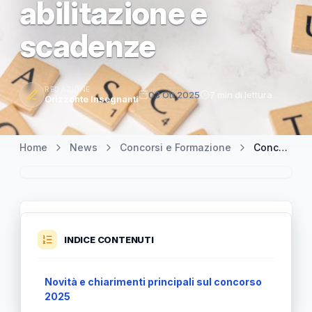
abilitazione e
scadenze
REDAZIONE
03 Ott 2025
7 min di lettura
Orizzonte Insegnanti
Home
News
Concorsi e Formazione
Concorso scuola 2025: approfondimenti sull'esame di abilitazione e scadenze
INDICE CONTENUTI
Novità e chiarimenti principali sul concorso
2025