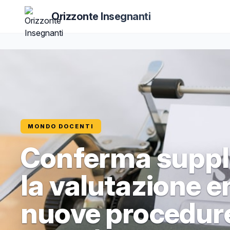
Orizzonte Insegnanti
MONDO DOCENTI
Conferma supple
la valutazione en
nuove procedure 