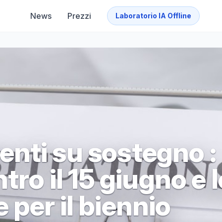
News
Prezzi
Laboratorio IA Offline
nti su sostegno :
tro il 15 giugno e l
per il biennio