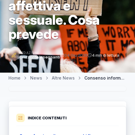
affettiva e
sessuale. Cosa
prevede
REDAZIONE
04 Giu 2026
4 min di lettura
Orizzonte Insegnanti
Home
News
Altre News
Consenso informato a scuola: genitori obbligatori per l’educazione affettiva e sessuale. Cosa prevede
INDICE CONTENUTI