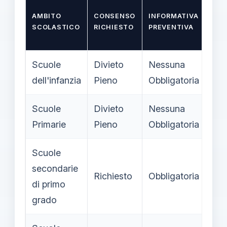
ALT
AMBITO
CONSENSO
INFORMATIVA
IN 
SCOLASTICO
RICHIESTO
PREVENTIVA
MA
CO
Scuole
Divieto
Nessuna
Ne
dell'infanzia
Pieno
Obbligatoria
Off
Scuole
Divieto
Nessuna
Ne
Primarie
Pieno
Obbligatoria
Off
Scuole
secondarie
Alt
Richiesto
Obbligatoria
di primo
disp
grado