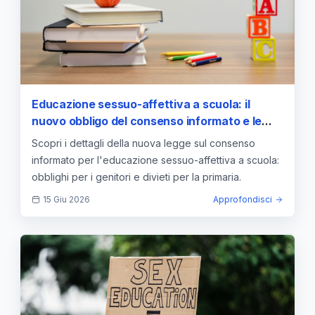
Educazione sessuo-affettiva a scuola: il
nuovo obbligo del consenso informato e le
restrizioni per i diversi gradi di istruzione
Scopri i dettagli della nuova legge sul consenso
informato per l'educazione sessuo-affettiva a scuola:
obblighi per i genitori e divieti per la primaria.
15 Giu 2026
Approfondisci