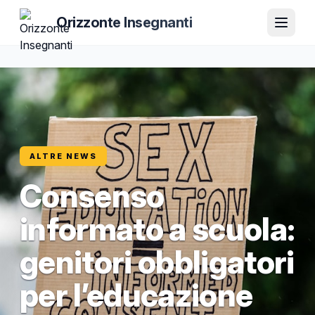
Orizzonte Insegnanti
ALTRE NEWS
Consenso
informato a scuola:
genitori obbligatori
per l’educazione