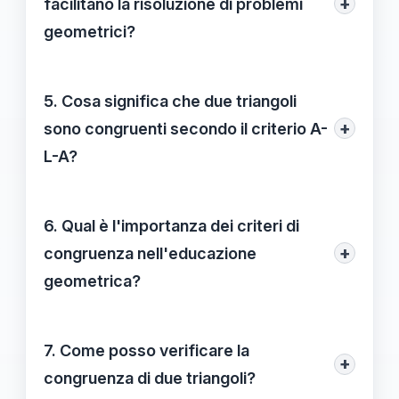
+
facilitano la risoluzione di problemi
e proporzionate, assicurando stabilità e
geometrici?
armonia estetica.
I criteri di congruenza consentono di
semplificare le dimostrazioni e trovare
5. Cosa significa che due triangoli
soluzioni a problemi geometrici complessi,
+
sono congruenti secondo il criterio A-
poiché stabiliscono relazioni di
L-A?
equivalenza tra figure.
Se due triangoli soddisfano il criterio
Angolo-Lato-Angolo (A-L-A), significa
6. Qual è l'importanza dei criteri di
che hanno un angolo uguale e i lati
+
congruenza nell'educazione
adiacenti a quell'angolo sono uguali,
geometrica?
confermando la loro congruenza.
I criteri di congruenza sono fondamentali
nell'educazione geometrica poiché
7. Come posso verificare la
+
forniscono gli strumenti necessari per
congruenza di due triangoli?