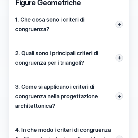
Figure Geometriche
1. Che cosa sono i criteri di
+
congruenza?
I criteri di congruenza sono regole
matematiche che determinano quando
2. Quali sono i principali criteri di
+
due figure geometriche, in particolare i
congruenza per i triangoli?
triangoli, sono equivalenti in termini di
I principali criteri di congruenza per i
forma e dimensione.
triangoli comprendono: Lato-Lato-Lato (L-
3. Come si applicano i criteri di
L-L), Angolo-Lato-Angolo (A-L-A),
+
congruenza nella progettazione
Angolo-Angolo-Angolo (A-A-A) e Lato-
architettonica?
Angolo-Lato (L-A-L).
Nella progettazione architettonica, i criteri
di congruenza aiutano gli architetti a
4. In che modo i criteri di congruenza
garantire che le strutture siano equilibrate